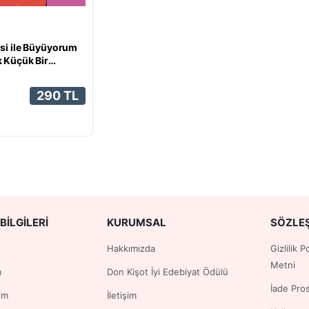
si ile Büyüyorum
 Küçük Bir
şlar
290 TL
BILGILERI
KURUMSAL
SÖZLE
Hakkımızda
Gizlilik 
Metni
m
Don Kişot İyi Edebiyat Ödülü
İade Pro
im
İletişim