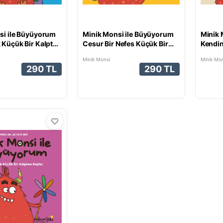
si ile Büyüyorum
Minik Monsi ile Büyüyorum
Minik 
 Küçük Bir Kalpten
Cesur Bir Nefes Küçük Bir
Kendin
Kalpten Başlar
Kalpte
Minik Monsi
Minik Mon
290 TL
290 TL