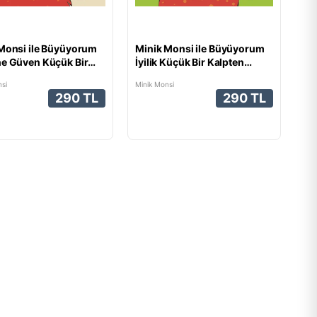
Monsi ile Büyüyorum
Minik Monsi ile Büyüyorum
e Güven Küçük Bir
İyilik Küçük Bir Kalpten
n Başlar
Başlar
si
Minik Monsi
290 TL
290 TL