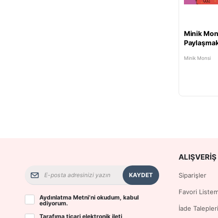
Minik Mon
Paylaşmak
Kalpten Ba
Minik Monsi
ALIŞVERIŞ 
KAYDET
Siparişler
Favori Liste
Aydınlatma Metni
’ni okudum, kabul
ediyorum.
İade Talepler
Tarafıma ticari elektronik ileti