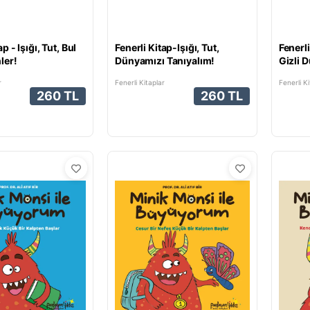
p - Işığı, Tut, Bul
Fenerli Kitap-Işığı, Tut,
Fenerli
ler!
Dünyamızı Tanıyalım!
Gizli 
r
Fenerli Kitaplar
Fenerli Ki
260 TL
260 TL