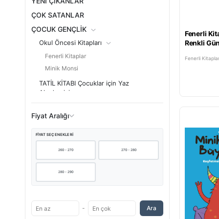
YENİ ÇIKANLAR
ÇOK SATANLAR
ÇOCUK GENÇLİK
Fenerli Kita
Okul Öncesi Kitapları
Renkli Gün
Fenerli Kitaplar
Fenerli Kitapla
Minik Monsi
TATİL KİTABI Çocuklar için Yaz
Akademisi
Kutulu Özel Setler
Fiyat Aralığı
0-4 YAŞ Parlayan Yıldız Kitapları
4-8 YAŞ Çocuk Kitapları
FIYAT SEÇENEKLERI
8-14 YAŞ Çocuk Kitapları
260 - 270
270 - 280
Çocuk Setleri
Aktivite & Boyama
280 - 290
Çizgi Roman
Kurgu Dışı
Kurgu
-
Ara