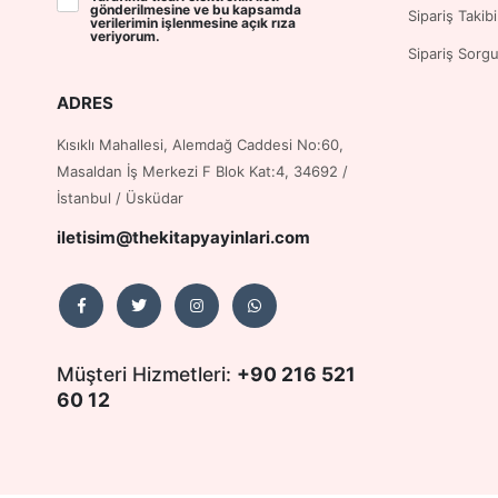
gönderilmesine ve bu kapsamda
Sipariş Takibi
verilerimin işlenmesine
açık rıza
veriyorum.
Sipariş Sorg
ADRES
Kısıklı Mahallesi, Alemdağ Caddesi No:60,
Masaldan İş Merkezi F Blok Kat:4, 34692 /
İstanbul / Üsküdar
iletisim@thekitapyayinlari.com
Müşteri Hizmetleri:
+90 216 521
60 12