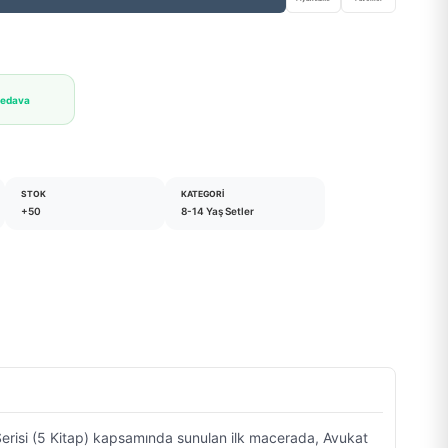
Bedava
STOK
KATEGORI
+50
8-14 Yaş Setler
r Serisi (5 Kitap) kapsamında sunulan ilk macerada, Avukat