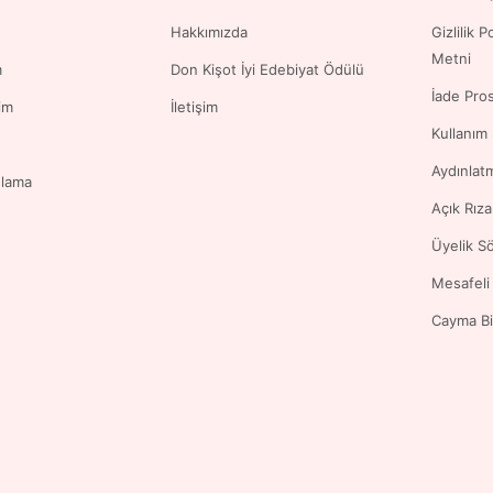
Hakkımızda
Gizlilik 
Metni
m
Don Kişot İyi Edebiyat Ödülü
İade Pro
im
İletişim
Kullanım
Aydınlat
ulama
Açık Rız
Üyelik S
Mesafeli
Cayma Bi