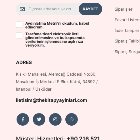
KAYDET
Siparişler
Favori Liste
Aydınlatma Metni
’ni okudum, kabul
ediyorum.
İade Talepler
Tarafıma ticari elektronik ileti
gönderilmesine ve bu kapsamda
Sipariş Takibi
verilerimin işlenmesine
açık rıza
veriyorum.
Sipariş Sorg
ADRES
Kısıklı Mahallesi, Alemdağ Caddesi No:60,
Masaldan İş Merkezi F Blok Kat:4, 34692 /
İstanbul / Üsküdar
iletisim@thekitapyayinlari.com
Müşteri Hizmetleri:
+90 216 521