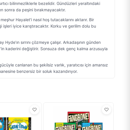
tıcı bilinmezliklerle bezelidir. Gündüzleri yeraltındaki
en sonra da peşini bırakmayacaktır.
şhur Hayalet'i nasıl hoş tutacaklarını aktarır. Bir
şleri iyice karıştıracaktır. Korku ve gerilim dolu bu
ay Hyde'ın sırrını çözmeye çalışır. Arkadaşının günden
y'in kaderini değiştirir. Sonsuza dek genç kalma arzusuyla
gücüyle canlanan bu şekilsiz varlık, yaratıcısı için amansız
anesine benzersiz bir soluk kazandırıyor.