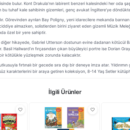
inde bulur. Kont Drakula’nın labirent benzeri kalesindeki her oda şaşır
 bu tuhaf kale sahibinin gizemleri, genç avukat İngiltere'ye döndükt
. Görevinden ayrılan Bay Poligny, yeni idarecilere mekanda barınan me
iddiye almazken, solistlerden birini ziyaret eden gizemli Müzik Meleği i
da özel bir yere sahiptir.
bir diğer hikayede, Gabriel Utterson dostunun evine dadanan kötücül B
 Basil Hallward’ın fırçasından çıkan büyüleyici portre ise Dorian Gra
 bir kötülükle yüzleşmek zorunda kalacaktır.
usuyla fırtınalı bir gecede sıra dışı bir deneye imza atar. Yıldırımın 
 karakterlerini bir araya getiren koleksiyon, 8-14 Yaş Setler kütüph
İlgili Ürünler