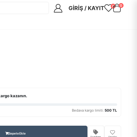
0
0
GIRIŞ / KAYIT
kargo kazanın.
Bedava kargo limiti:
500 TL
Sepete Ekle
Fiyat Alarmı
Favoriler