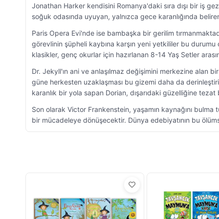
Jonathan Harker kendisini Romanya'daki sıra dışı bir iş gezis
soğuk odasında uyuyan, yalnızca gece karanlığında beliren
Paris Opera Evi'nde ise bambaşka bir gerilim tırmanmaktadır
görevlinin şüpheli kaybına karşın yeni yetkililer bu durumu c
klasikler, genç okurlar için hazırlanan 8-14 Yaş Setler arasın
Dr. Jekyll'ın ani ve anlaşılmaz değişimini merkezine alan 
güne herkesten uzaklaşması bu gizemi daha da derinleştirir.
karanlık bir yola sapan Dorian, dışarıdaki güzelliğine tezat
Son olarak Victor Frankenstein, yaşamın kaynağını bulma tutk
bir mücadeleye dönüşecektir. Dünya edebiyatının bu ölümsüz