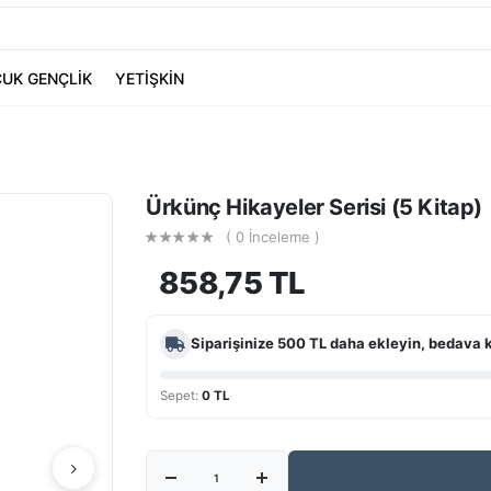
UK GENÇLİK
YETİŞKİN
Ürkünç Hikayeler Serisi (5 Kitap)
( 0 İnceleme )
858,75 TL
Siparişinize
500 TL
daha ekleyin, bedava 
Sepet:
0 TL