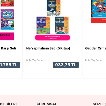
Karşı Seti
Ne Yapmalısın Seti (5 Kitap)
Gaddar Orman
8-14 Yaş Setler
8-14 Yaş Setler
1.755 TL
933,75 TL
BILGILERI
KURUMSAL
SÖZLE