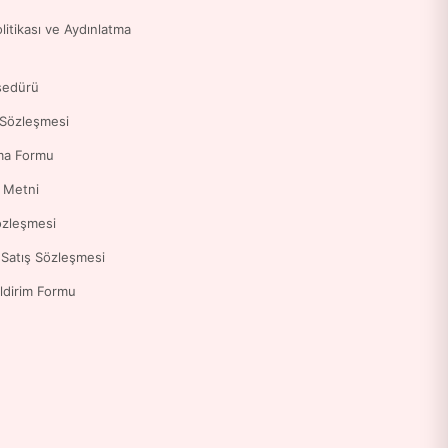
Politikası ve Aydınlatma
sedürü
 Sözleşmesi
ma Formu
a Metni
özleşmesi
 Satış Sözleşmesi
ldirim Formu