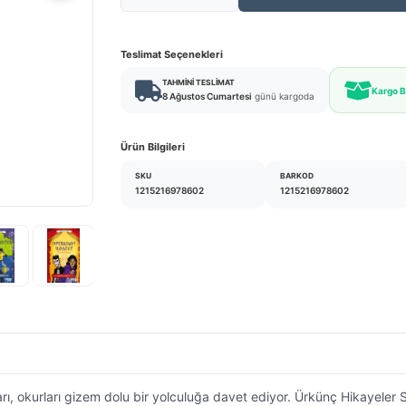
Teslimat Seçenekleri
TAHMINI TESLIMAT
Kargo 
8 Ağustos Cumartesi
günü kargoda
Ürün Bilgileri
SKU
BARKOD
1215216978602
1215216978602
ları, okurları gizem dolu bir yolculuğa davet ediyor. Ürkünç Hikayele