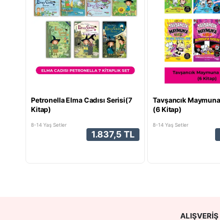
Petronella Elma Cadısı Serisi(7
Tavşancık Maymuna 
Kitap)
(6 Kitap)
8-14 Yaş Setler
8-14 Yaş Setler
1.837,5 TL
ALIŞVERIŞ 