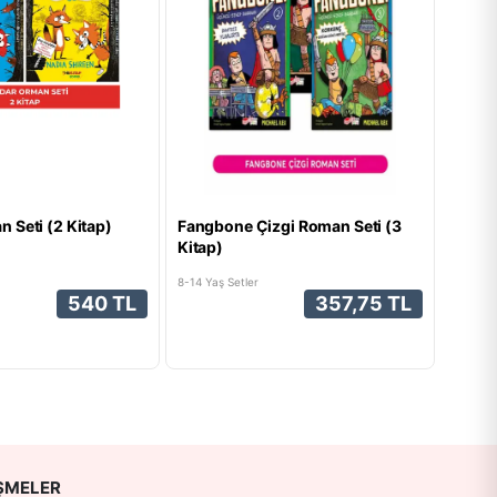
 Seti (2 Kitap)
Fangbone Çizgi Roman Seti (3
Kitap)
8-14 Yaş Setler
540 TL
357,75 TL
ŞMELER