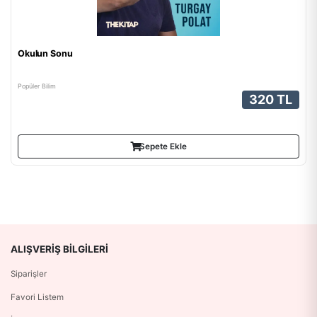
Okulun Sonu
Popüler Bilim
320 TL
Sepete Ekle
ALIŞVERIŞ BILGILERI
Siparişler
Favori Listem