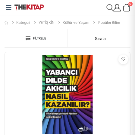
0
Kategori
YETİŞKİN
Kültür ve Yaşam
Popüler Bilim
Sırala
FILTRELE