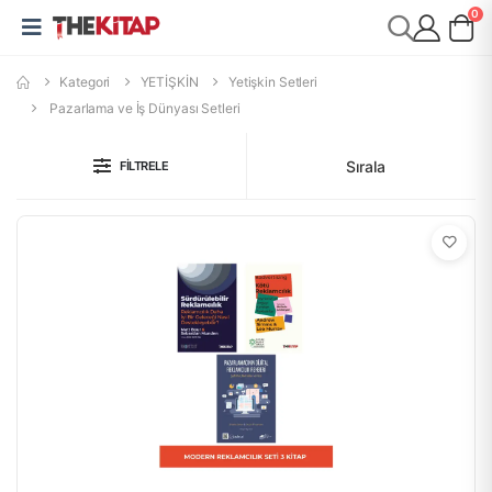
0
Kategori
YETİŞKİN
Yetişkin Setleri
Pazarlama ve İş Dünyası Setleri
Sırala
FILTRELE