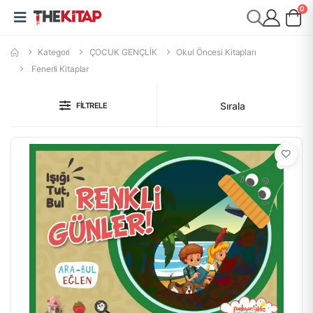
0
Kategori
ÇOCUK GENÇLİK
Okul Öncesi Kitapları
Fenerli Kitaplar
Sırala
FILTRELE