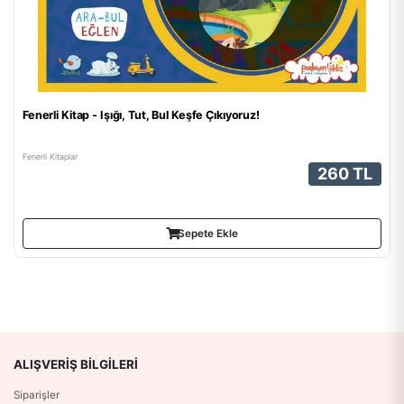
Fenerli Kitap - Işığı, Tut, Bul Keşfe Çıkıyoruz!
Fenerli Kitaplar
260 TL
Sepete Ekle
ALIŞVERIŞ BILGILERI
Siparişler