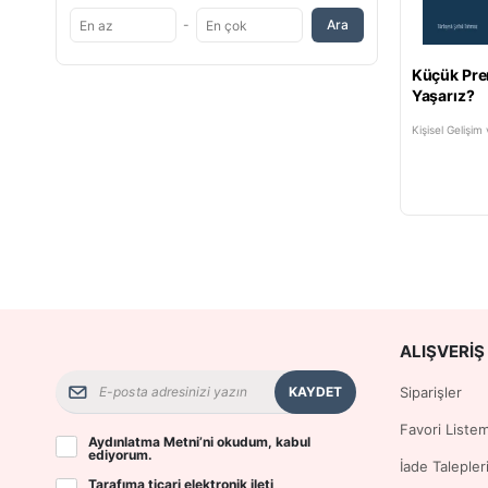
-
Ara
YETİŞKİN
Küçük Pren
Yaşarız?
Kişisel Gelişim 
ALIŞVERIŞ 
KAYDET
Siparişler
Favori Liste
Aydınlatma Metni
’ni okudum, kabul
ediyorum.
İade Talepler
Tarafıma ticari elektronik ileti