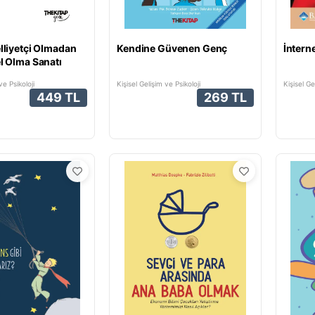
iyetçi Olmadan
Kendine Güvenen Genç
İnterne
 Olma Sanatı
ve Psikoloji
Kişisel Gelişim ve Psikoloji
Kişisel Ge
449 TL
269 TL