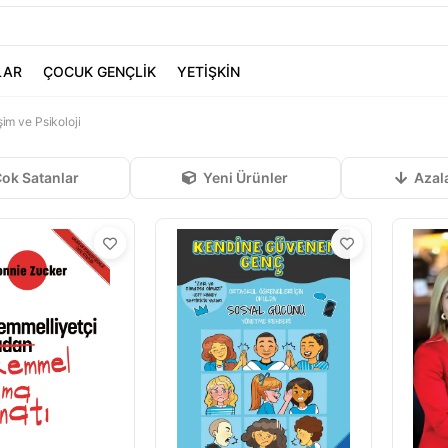
LAR
ÇOCUK GENÇLİK
YETİŞKİN
şim ve Psikoloji
ok Satanlar
Yeni Ürünler
Azal