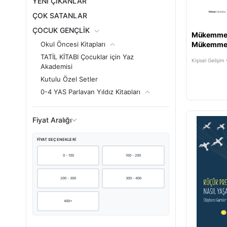
YENİ ÇIKANLAR
ÇOK SATANLAR
ÇOCUK GENÇLİK
Mükemmell
Okul Öncesi Kitapları
Mükemmel
TATİL KİTABI Çocuklar için Yaz
Kişisel Gelişim 
Akademisi
Kutulu Özel Setler
0-4 YAŞ Parlayan Yıldız Kitapları
4-8 YAŞ Çocuk Kitapları
8-14 YAŞ Çocuk Kitapları
Fiyat Aralığı
Çocuk Setleri
FIYAT SEÇENEKLERI
Aktivite & Boyama
Çizgi Roman
0 - 100
100 - 200
Kurgu Dışı
200 - 300
300 - 400
Güncel ve Popüler
Kişisel Gelişim ve Psikoloji
400+
Tarih ve Sanat
Kurgu