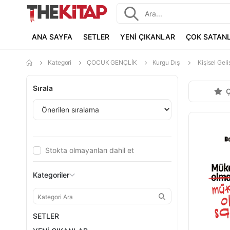
ANA SAYFA
SETLER
YENİ ÇIKANLAR
ÇOK SATAN
Kategori
ÇOCUK GENÇLİK
Kurgu Dışı
Kişisel Geli
Sırala
Ç
Stokta olmayanları dahil et
Kategoriler
SETLER