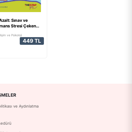
Azalt: Sınav ve
mans Stresi Çeken
r İçin
lişim ve Psikoloji
449 TL
ŞMELER
Politikası ve Aydınlatma
sedürü