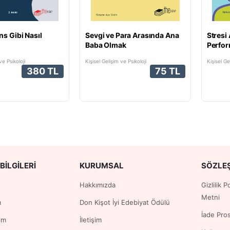
s Gibi Nasıl
Sevgi ve Para Arasında Ana
Stresi 
Baba Olmak
Perfor
Gençle
ve Psikoloji
Kişisel Gelişim ve Psikoloji
Kişisel Ge
380 TL
75 TL
BILGILERI
KURUMSAL
SÖZLE
Hakkımızda
Gizlilik 
Metni
m
Don Kişot İyi Edebiyat Ödülü
İade Pro
im
İletişim