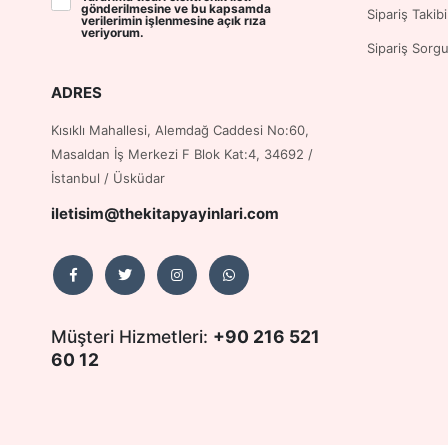
gönderilmesine ve bu kapsamda
Sipariş Takibi
verilerimin işlenmesine
açık rıza
veriyorum.
Sipariş Sorg
ADRES
Kısıklı Mahallesi, Alemdağ Caddesi No:60,
Masaldan İş Merkezi F Blok Kat:4, 34692 /
İstanbul / Üsküdar
iletisim@thekitapyayinlari.com
Müşteri Hizmetleri:
+90 216 521
60 12