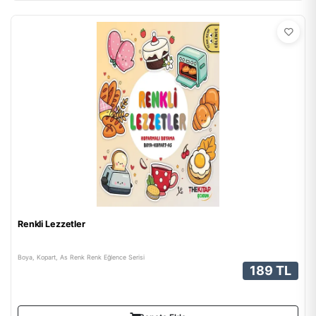
Renkli Lezzetler
Boya, Kopart, As Renk Renk Eğlence Serisi
189 TL