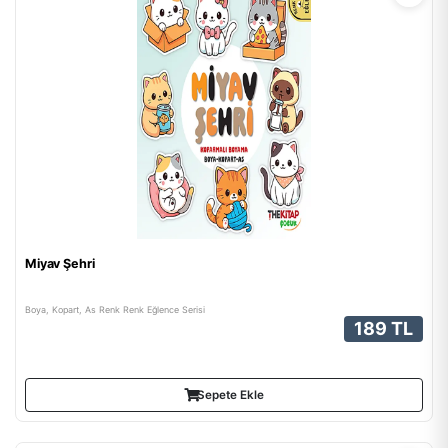
Miyav Şehri
Boya, Kopart, As Renk Renk Eğlence Serisi
189 TL
Sepete Ekle