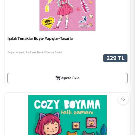
Işıltılı Tırnaklar Boya-Yapıştır-Tasarla
Boya, Kopart, As Renk Renk Eğlence Serisi
229 TL
Sepete Ekle