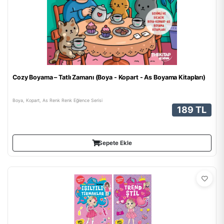
Cozy Boyama – Tatlı Zamanı (Boya - Kopart - As Boyama Kitapları)
Boya, Kopart, As Renk Renk Eğlence Serisi
189 TL
Sepete Ekle