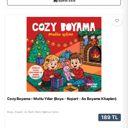
Sepete Ekle
Cozy Boyama – Mutlu Yıllar (Boya - Kopart - As Boyama Kitapları)
Boya, Kopart, As Renk Renk Eğlence Serisi
189 TL