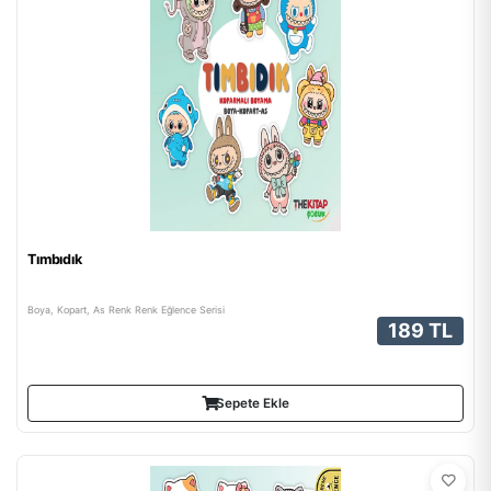
Tımbıdık
Boya, Kopart, As Renk Renk Eğlence Serisi
189 TL
Sepete Ekle