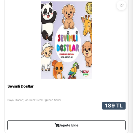
Sevimli Dostlar
Boya, Kopart, As Renk Renk Eğlence Serisi
189 TL
Sepete Ekle