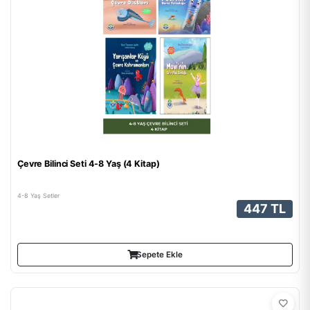
Çevre Bilinci Seti 4-8 Yaş (4 Kitap)
4-8 Yaş Setler
447 TL
Sepete Ekle