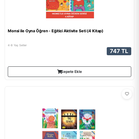
Monsi ile Oyna Öğren - Eğitici Aktivite Seti (4 Kitap)
4-8 Yaş Setler
747 TL
Sepete Ekle