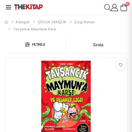
0
Kategori
ÇOCUK GENÇLİK
Çizgi Roman
Tavşancık Maymuna Karşı
Sırala
FILTRELE