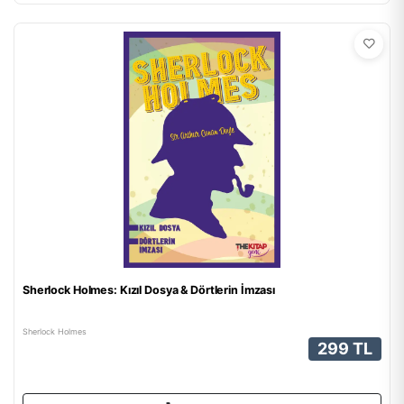
Sherlock Holmes: Kızıl Dosya & Dörtlerin İmzası
Sherlock Holmes
299 TL