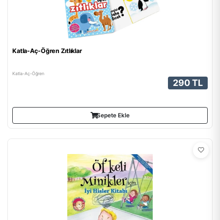
Katla-Aç-Öğren Zıtlıklar
Katla-Aç-Öğren
290 TL
Sepete Ekle