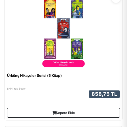
Ürkünç Hikayeler Serisi (5 Kitap)
8-14 Yaş Setler
858,75 TL
Sepete Ekle