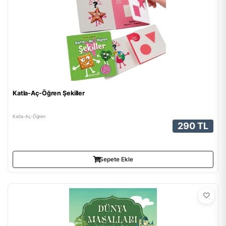
Katla-Aç-Öğren Şekiller
Katla-Aç-Öğren
290 TL
Sepete Ekle