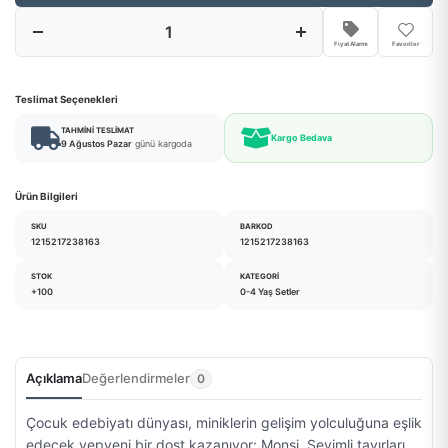
Fiyat Alarmı
Favoriler
Teslimat Seçenekleri
TAHMINI TESLIMAT
Kargo Bedava
9 Ağustos Pazar
günü kargoda
Ürün Bilgileri
SKU
BARKOD
1215217238163
1215217238163
STOK
KATEGORI
+100
0-4 Yaş Setler
Açıklama
Değerlendirmeler
0
Çocuk edebiyatı dünyası, miniklerin gelişim yolculuğuna eşlik
edecek yepyeni bir dost kazanıyor: Monsi. Sevimli tavırları,