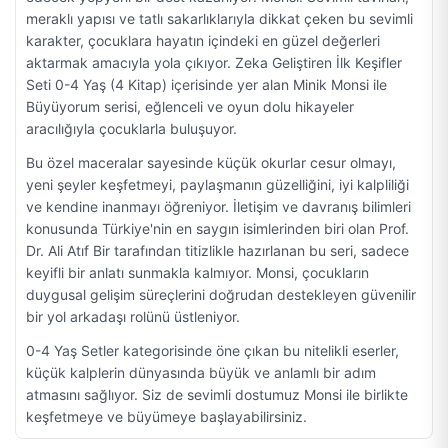
meraklı yapısı ve tatlı sakarlıklarıyla dikkat çeken bu sevimli
karakter, çocuklara hayatın içindeki en güzel değerleri
aktarmak amacıyla yola çıkıyor. Zeka Geliştiren İlk Keşifler
Seti 0-4 Yaş (4 Kitap) içerisinde yer alan Minik Monsi ile
Büyüyorum serisi, eğlenceli ve oyun dolu hikayeler
aracılığıyla çocuklarla buluşuyor.
Bu özel maceralar sayesinde küçük okurlar cesur olmayı,
yeni şeyler keşfetmeyi, paylaşmanın güzelliğini, iyi kalpliliği
ve kendine inanmayı öğreniyor. İletişim ve davranış bilimleri
konusunda Türkiye'nin en saygın isimlerinden biri olan Prof.
Dr. Ali Atıf Bir tarafından titizlikle hazırlanan bu seri, sadece
keyifli bir anlatı sunmakla kalmıyor. Monsi, çocukların
duygusal gelişim süreçlerini doğrudan destekleyen güvenilir
bir yol arkadaşı rolünü üstleniyor.
0-4 Yaş Setler kategorisinde öne çıkan bu nitelikli eserler,
küçük kalplerin dünyasında büyük ve anlamlı bir adım
atmasını sağlıyor. Siz de sevimli dostumuz Monsi ile birlikte
keşfetmeye ve büyümeye başlayabilirsiniz.