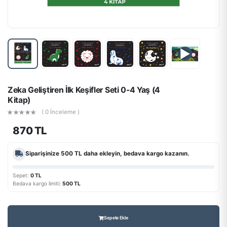
▶
Zeka Geliştiren İlk Keşifler Seti 0-4 Yaş (4
Kitap)
( 0 İnceleme )
870 TL
Siparişinize
500 TL
daha ekleyin, bedava kargo kazanın.
Sepet:
0 TL
Bedava kargo limiti:
500 TL
Sepete Ekle