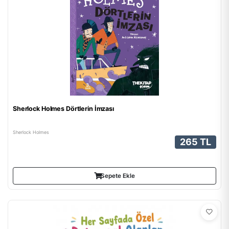
Sherlock Holmes Dörtlerin İmzası
Sherlock Holmes
265 TL
Sepete Ekle