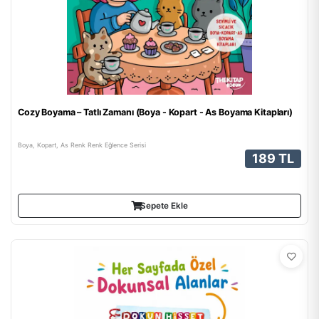
Cozy Boyama – Tatlı Zamanı (Boya - Kopart - As Boyama Kitapları)
Boya, Kopart, As Renk Renk Eğlence Serisi
189 TL
Sepete Ekle