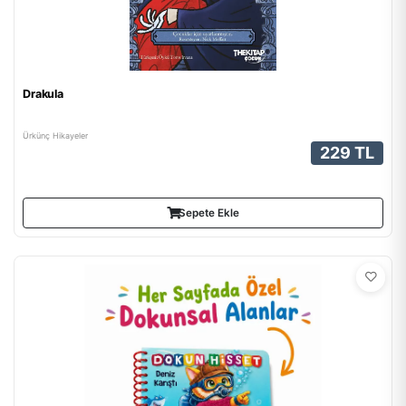
Drakula
Ürkünç Hikayeler
229 TL
Sepete Ekle