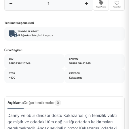
Fiyat Alarmı
Favoriler
Teslimat Seçenekleri
TAHMINI TESLIMAT
11 Ağustos Salı
günü kargoda
Ürün Bilgileri
SKU
BARKOD
9786256415249
9786256415249
STOK
KATEGORI
+100
Kakazarus
Açıklama
Değerlendirmeler
0
Danny ve obur dinozor dostu Kakazarus için temizlik vakti
gelmiştir ve odadaki tüm dağınıklığı ortadan kaldırmaları
gerekmektedir. Ancak sevimli dinozor Kakazarus, odadaki