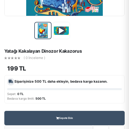
▶
Yatağı Kakalayan Dinozor Kakazorus
( 0 İnceleme )
199 TL
Siparişinize
500 TL
daha ekleyin, bedava kargo kazanın.
Sepet:
0 TL
Bedava kargo limiti:
500 TL
Sepete Ekle