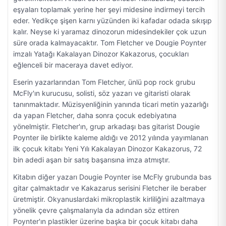
eşyaları toplamak yerine her şeyi midesine indirmeyi tercih
eder. Yedikçe şişen karnı yüzünden iki kafadar odada sıkışıp
kalır. Neyse ki yaramaz dinozorun midesindekiler çok uzun
süre orada kalmayacaktır. Tom Fletcher ve Dougie Poynter
imzalı Yatağı Kakalayan Dinozor Kakazorus, çocukları
eğlenceli bir maceraya davet ediyor.
Eserin yazarlarından Tom Fletcher, ünlü pop rock grubu
McFly'ın kurucusu, solisti, söz yazarı ve gitaristi olarak
tanınmaktadır. Müzisyenliğinin yanında ticari metin yazarlığı
da yapan Fletcher, daha sonra çocuk edebiyatına
yönelmiştir. Fletcher'ın, grup arkadaşı bas gitarist Dougie
Poynter ile birlikte kaleme aldığı ve 2012 yılında yayımlanan
ilk çocuk kitabı Yeni Yılı Kakalayan Dinozor Kakazorus, 72
bin adedi aşan bir satış başarısına imza atmıştır.
Kitabın diğer yazarı Dougie Poynter ise McFly grubunda bas
gitar çalmaktadır ve Kakazarus serisini Fletcher ile beraber
üretmiştir. Okyanuslardaki mikroplastik kirliliğini azaltmaya
yönelik çevre çalışmalarıyla da adından söz ettiren
Poynter'ın plastikler üzerine başka bir çocuk kitabı daha