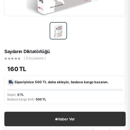
Sayıların Diktatörlüğü
( 0 İnceleme )
160 TL
Siparişinize
500 TL
daha ekleyin, bedava kargo kazanın.
Sepet:
0 TL
Bedava kargo limiti:
500 TL
Haber Ver