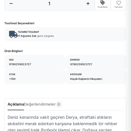
Fiyat Alarmı
Favoriler
Teslimat Seçenekleri
TAHMINI TESLIMAT
11 Ağustos Salı
günü kargoda
Ürün Bilgileri
SKU
BARKOD
9786259923727
9786259923727
STOK
KATEGORI
+100
Küçük Kalplerin Hikayeleri
Açıklama
Değerlendirmeler
0
Deniz kenarında vakit geçiren Derya, etraftaki atıkların
akıbetini merak ederken karşısına beklenmedik bir rehber
olan sevimli balık Profesör Hamsi çıkar. Doğaya saçılan