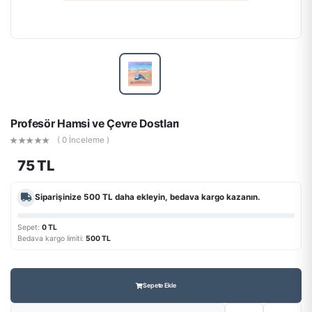
Profesör Hamsi ve Çevre Dostları
( 0 İnceleme )
75 TL
Siparişinize
500 TL
daha ekleyin, bedava kargo kazanın.
Sepet:
0 TL
Bedava kargo limiti:
500 TL
Sepete Ekle