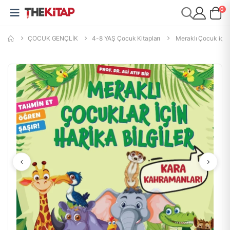
0
ÇOCUK GENÇLİK
4-8 YAŞ Çocuk Kitapları
Meraklı Çocuk için 