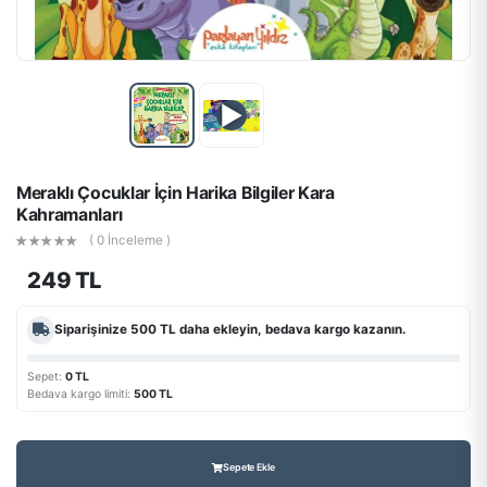
▶
Meraklı Çocuklar İçin Harika Bilgiler Kara
Kahramanları
( 0 İnceleme )
249 TL
Siparişinize
500 TL
daha ekleyin, bedava kargo kazanın.
Sepet:
0 TL
Bedava kargo limiti:
500 TL
Sepete Ekle