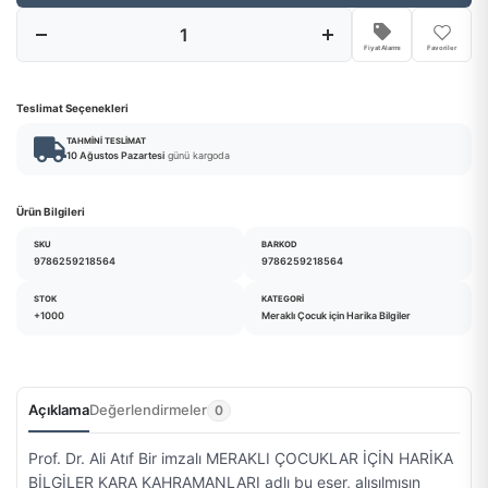
Fiyat Alarmı
Favoriler
Teslimat Seçenekleri
TAHMINI TESLIMAT
10 Ağustos Pazartesi
günü kargoda
Ürün Bilgileri
SKU
BARKOD
9786259218564
9786259218564
STOK
KATEGORI
+1000
Meraklı Çocuk için Harika Bilgiler
Açıklama
Değerlendirmeler
0
Prof. Dr. Ali Atıf Bir imzalı MERAKLI ÇOCUKLAR İÇİN HARİKA
BİLGİLER KARA KAHRAMANLARI adlı bu eser, alışılmışın