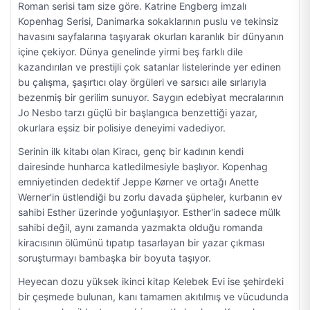
Roman serisi tam size göre. Katrine Engberg imzalı
Kopenhag Serisi, Danimarka sokaklarının puslu ve tekinsiz
havasını sayfalarına taşıyarak okurları karanlık bir dünyanın
içine çekiyor. Dünya genelinde yirmi beş farklı dile
kazandırılan ve prestijli çok satanlar listelerinde yer edinen
bu çalışma, şaşırtıcı olay örgüleri ve sarsıcı aile sırlarıyla
bezenmiş bir gerilim sunuyor. Saygın edebiyat mecralarının
Jo Nesbo tarzı güçlü bir başlangıca benzettiği yazar,
okurlara eşsiz bir polisiye deneyimi vadediyor.
Serinin ilk kitabı olan Kiracı, genç bir kadının kendi
dairesinde hunharca katledilmesiyle başlıyor. Kopenhag
emniyetinden dedektif Jeppe Kørner ve ortağı Anette
Werner'in üstlendiği bu zorlu davada şüpheler, kurbanın ev
sahibi Esther üzerinde yoğunlaşıyor. Esther'in sadece mülk
sahibi değil, aynı zamanda yazmakta olduğu romanda
kiracısının ölümünü tıpatıp tasarlayan bir yazar çıkması
soruşturmayı bambaşka bir boyuta taşıyor.
Heyecan dozu yüksek ikinci kitap Kelebek Evi ise şehirdeki
bir çeşmede bulunan, kanı tamamen akıtılmış ve vücudunda