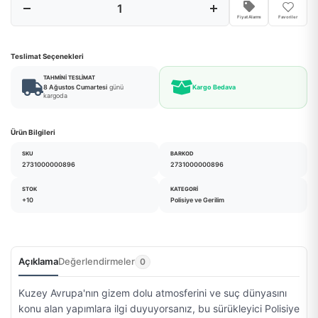
Fiyat Alarmı
Favoriler
Teslimat Seçenekleri
TAHMINI TESLIMAT
8 Ağustos Cumartesi
günü
Kargo Bedava
kargoda
Ürün Bilgileri
SKU
BARKOD
2731000000896
2731000000896
STOK
KATEGORI
+10
Polisiye ve Gerilim
Açıklama
Değerlendirmeler
0
Kuzey Avrupa'nın gizem dolu atmosferini ve suç dünyasını
konu alan yapımlara ilgi duyuyorsanız, bu sürükleyici Polisiye