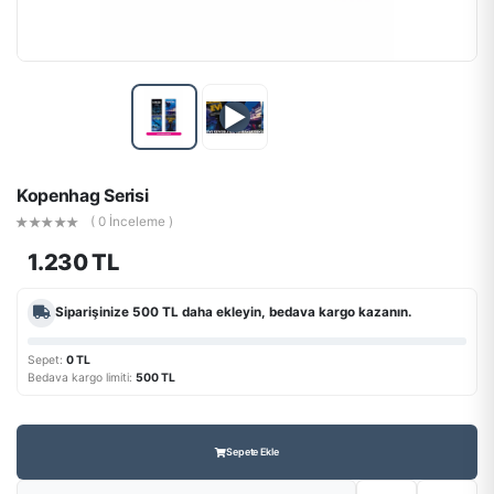
▶
Kopenhag Serisi
( 0 İnceleme )
1.230 TL
Siparişinize
500 TL
daha ekleyin, bedava kargo kazanın.
Sepet:
0 TL
Bedava kargo limiti:
500 TL
Sepete Ekle