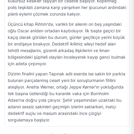
kusursuz kesikler taşıyan bir cesetle başlıyor. Kopenhag
polis teşkilatı zamana karşı yarışırken her ipucunun ardındaki
planlı eylemi çözmek zorunda kalıyor.
Üçüncü kitap Rıhtım'da, varlıklı bir ailenin on beş yaşındaki
oğlu Oscar aniden ortadan kayboluyor. İlk başta geçici bir
kaçış olarak görülen bu durum, günler geçtikçe yerini büyük
bir endişeye bırakıyor. Dedektif ikilimiz aileyi hedef alan
tehdit mesajlarını, gizemli arkadaş ilişkilerini ve liman
bölgesindeki şüpheli olayları inceleyerek kayıp genci bulmak
için adeta çırpınıyor.
Dizinin finalini yapan Tapınak adlı eserde ise sakin bir parkta
bulunan parçalanmış ceset yeni bir soruşturmanın fitilini
ateşliyor. Anette Werner, ortağı Jeppe Kørner'ın yokluğunda
tek başına üstlendiği bu karanlık vaka için Bornholm
Adası'na doğru yola çıkıyor. Şehir yaşamından uzaktaki bu
adanın sessiz sakinleri geçmişin izlerini saklarken, inatçı
dedektif suçlu ve masum arasındaki ince çizgiyi
sorgulamaya başlıyor.