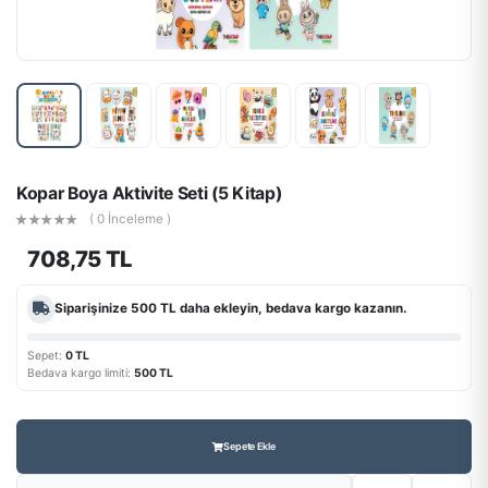
Kopar Boya Aktivite Seti (5 Kitap)
( 0 İnceleme )
708,75 TL
Siparişinize
500 TL
daha ekleyin, bedava kargo kazanın.
Sepet:
0 TL
Bedava kargo limiti:
500 TL
Sepete Ekle