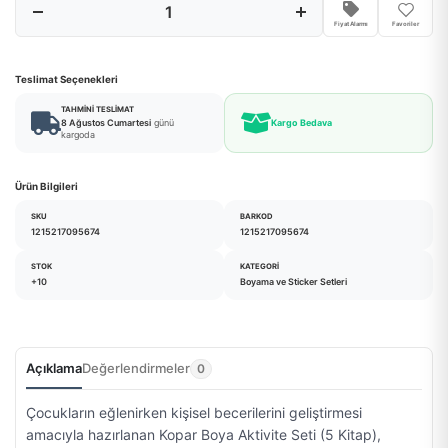
Fiyat Alarmı
Favoriler
Teslimat Seçenekleri
TAHMINI TESLIMAT
8 Ağustos Cumartesi
günü
Kargo Bedava
kargoda
Ürün Bilgileri
SKU
BARKOD
1215217095674
1215217095674
STOK
KATEGORI
+10
Boyama ve Sticker Setleri
Açıklama
Değerlendirmeler
0
Çocukların eğlenirken kişisel becerilerini geliştirmesi
amacıyla hazırlanan Kopar Boya Aktivite Seti (5 Kitap),