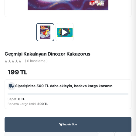
▶
Geçmişi Kakalayan Dinozor Kakazorus
( 0 İnceleme )
199 TL
Siparişinize
500 TL
daha ekleyin, bedava kargo kazanın.
Sepet:
0 TL
Bedava kargo limiti:
500 TL
Sepete Ekle