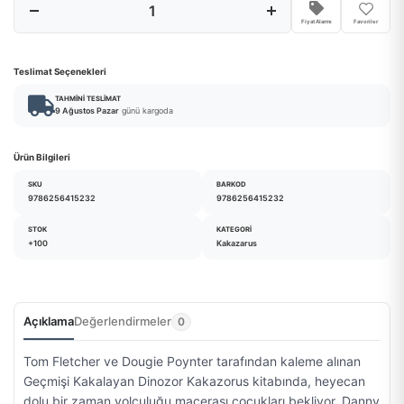
Fiyat Alarmı
Favoriler
Teslimat Seçenekleri
TAHMINI TESLIMAT
9 Ağustos Pazar
günü kargoda
Ürün Bilgileri
SKU
BARKOD
9786256415232
9786256415232
STOK
KATEGORI
+100
Kakazarus
Açıklama
Değerlendirmeler
0
Tom Fletcher ve Dougie Poynter tarafından kaleme alınan
Geçmişi Kakalayan Dinozor Kakazorus kitabında, heyecan
dolu bir zaman yolculuğu macerası çocukları bekliyor. Danny