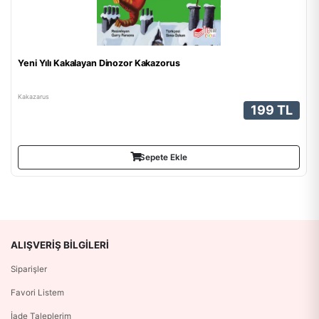
Yeni Yılı Kakalayan Dinozor Kakazorus
Kakazarus
199 TL
Sepete Ekle
ALIŞVERIŞ BILGILERI
Siparişler
Favori Listem
İade Taleplerim