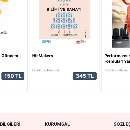
zli Gündem
Hit Makers
Performansın
Formula 1 Yar
Yöneticilik De
Liderlik ve Ekonomi
Liderlik ve Ekonom
150 TL
345 TL
BILGILERI
KURUMSAL
SÖZLE