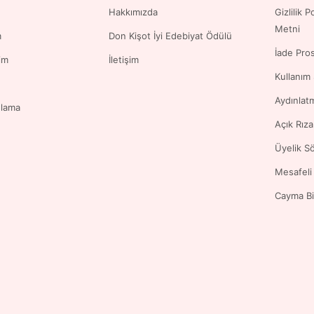
Hakkımızda
Gizlilik 
Metni
m
Don Kişot İyi Edebiyat Ödülü
İade Pro
im
İletişim
Kullanım
Aydınlat
ulama
Açık Rız
Üyelik S
Mesafeli
Cayma Bi