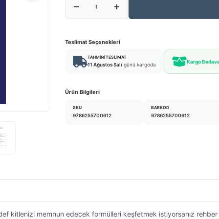
Teslimat Seçenekleri
TAHMINI TESLIMAT
Kargo Bedav
11 Ağustos Salı
günü kargoda
Ürün Bilgileri
SKU
BARKOD
9786255700612
9786255700612
f kitlenizi memnun edecek formülleri keşfetmek istiyorsanız rehber nit