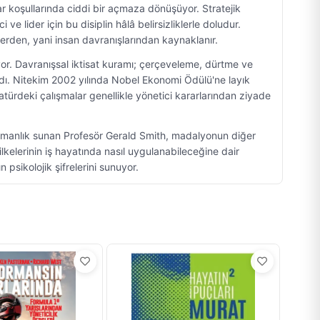
ar koşullarında ciddi bir açmaza dönüşüyor. Stratejik
e lider için bu disiplin hâlâ belirsizliklerle doludur.
lerden, yani insan davranışlarından kaynaklanır.
iyor. Davranışsal iktisat kuramı; çerçeveleme, dürtme ve
rdı. Nitekim 2002 yılında Nobel Ekonomi Ödülü'ne layık
atürdeki çalışmalar genellikle yönetici kararlarından ziyade
nışmanlık sunan Profesör Gerald Smith, madalyonun diğer
ilkelerinin iş hayatında nasıl uygulanabileceğine dair
 psikolojik şifrelerini sunuyor.