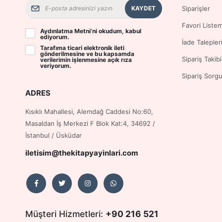
KAYDET
Siparişler
Favori Liste
Aydınlatma Metni
’ni okudum, kabul
ediyorum.
İade Talepler
Tarafıma ticari elektronik ileti
gönderilmesine ve bu kapsamda
Sipariş Takibi
verilerimin işlenmesine
açık rıza
veriyorum.
Sipariş Sorg
ADRES
Kısıklı Mahallesi, Alemdağ Caddesi No:60,
Masaldan İş Merkezi F Blok Kat:4, 34692 /
İstanbul / Üsküdar
iletisim@thekitapyayinlari.com
Müşteri Hizmetleri:
+90 216 521