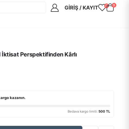
0
0
GIRIŞ / KAYIT
İktisat Perspektifinden Kârlı
kargo kazanın.
Bedava kargo limiti:
500 TL