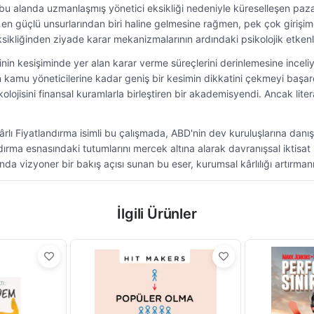
, bu alanda uzmanlaşmış yönetici eksikliği nedeniyle küreselleşen paz
en güçlü unsurlarından biri haline gelmesine rağmen, pek çok girişimci v
eksikliğinden ziyade karar mekanizmalarının ardındaki psikolojik etken
rinin kesişiminde yer alan karar verme süreçlerini derinlemesine incel
n kamu yöneticilerine kadar geniş bir kesimin dikkatini çekmeyi başa
ojisini finansal kuramlarla birleştiren bir akademisyendi. Ancak liter
ârlı Fiyatlandırma isimli bu çalışmada, ABD'nin dev kuruluşlarına da
dırma esnasındaki tutumlarını mercek altına alarak davranışsal iktisat 
ında vizyoner bir bakış açısı sunan bu eser, kurumsal kârlılığı artırmanın
İlgili Ürünler