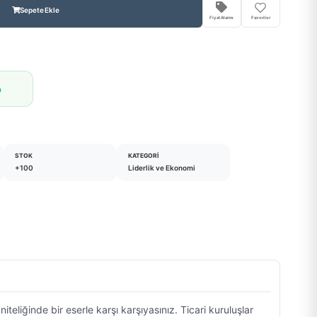
Sepete Ekle
Fiyat Alarmı
Favoriler
a
STOK
KATEGORI
+100
Liderlik ve Ekonomi
eliğinde bir eserle karşı karşıyasınız. Ticari kuruluşlar