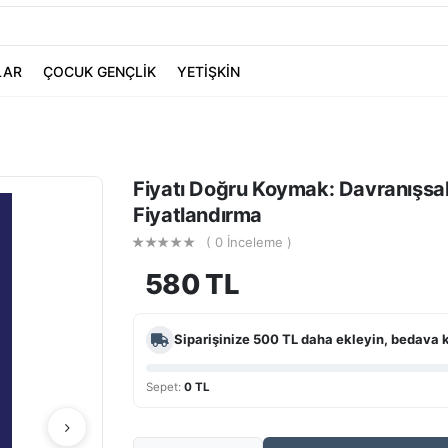
LAR
ÇOCUK GENÇLİK
YETİŞKİN
Fiyatı Doğru Koymak: Davranışsal 
Fiyatlandırma
( 0 İnceleme )
580 TL
Siparişinize
500 TL
daha ekleyin, bedava 
Sepet:
0 TL