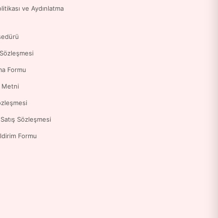
Politikası ve Aydınlatma
sedürü
 Sözleşmesi
ma Formu
a Metni
özleşmesi
 Satış Sözleşmesi
ldirim Formu