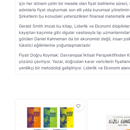
için her dönem çetin bir mesele olan fiyat belirleme süreci
adımlarla fiyat oluşturmak son elli yılda kurumsal yönetimin 
Şirketlerin bu konudaki yetersizlikleri finansal matematik 
Gerald Smith imzalı bu kitap, Liderlik ve Ekonomi disiplinle
kayıptan kaçınma gibi olgular vasıtasıyla tıp uzmanlarında
görülen Daniel Kahneman da bir ekonomist değil, insan psikol
tüketici eğilimlerine yoğunlaşmaktadır.
Fiyatı Doğru Koymak: Davranışsal İktisat Perspektifinden K
yüzünü çeviriyor. Yazar, doğrudan karar vericilerin fiyatlan
yenilikçi bir metodoloji geliştiriyor. Liderlik ve Ekonomi alan