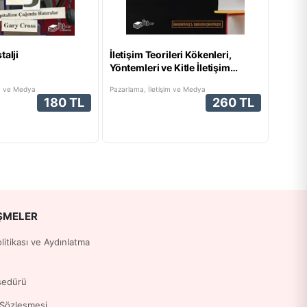
talji
İletişim Teorileri Kökenleri,
Yöntemleri ve Kitle İletişim
Araçlarında Kullanımları
im ve Medya
Pazarlama, İletişim ve Medya
180 TL
260 TL
ŞMELER
Politikası ve Aydınlatma
sedürü
 Sözleşmesi