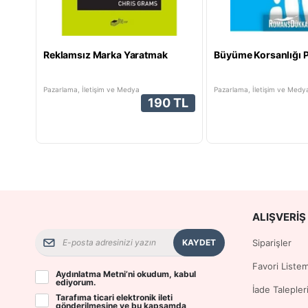
Reklamsız Marka Yaratmak
Büyüme Korsanlığı 
Pazarlama, İletişim ve Medya
Pazarlama, İletişim ve Medy
190 TL
ALIŞVERIŞ 
KAYDET
Siparişler
Favori Liste
Aydınlatma Metni
’ni okudum, kabul
ediyorum.
İade Talepler
Tarafıma ticari elektronik ileti
gönderilmesine ve bu kapsamda