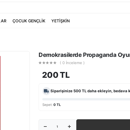
LAR
ÇOCUK GENÇLİK
YETİŞKİN
Demokrasilerde Propaganda Oyu
( 0 İnceleme )
200 TL
Siparişinize
500 TL
daha ekleyin, bedava 
Sepet:
0 TL