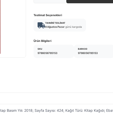
Teslimat Seçenekleri
TAHMINI TESLIMAT
9 Ağustos Pazar
günü kargoda
Ürün Bilgileri
SKU
BARKOD
9786056785153
9786056785153
Basım Yılı: 2018; Sayfa Sayısı: 424; Kağıt Türü: Kitap Kağıdı; Ebat: