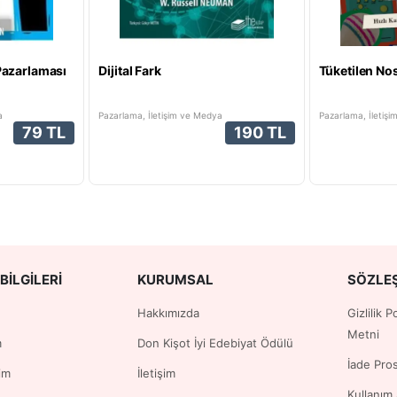
Pazarlaması
Dijital Fark
Tüketilen Nos
a
Pazarlama, İletişim ve Medya
Pazarlama, İletiş
79 TL
190 TL
BILGILERI
KURUMSAL
SÖZLE
Hakkımızda
Gizlilik 
Metni
m
Don Kişot İyi Edebiyat Ödülü
İade Pro
im
İletişim
Kullanım