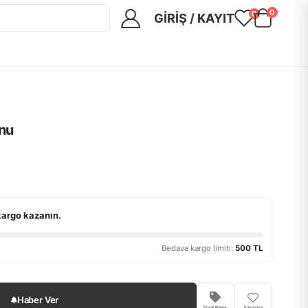
0
0
GIRIŞ / KAYIT
nu
kargo kazanın.
Bedava kargo limiti:
500 TL
Haber Ver
Fiyat Alarmı
Favoriler