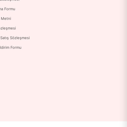
ma Formu
a Metni
özleşmesi
 Satış Sözleşmesi
ldirim Formu