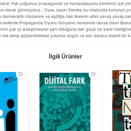
al; Pek çoğumuz propaganda ve manipülasyonu kendimiz için yirminci
tehlike olarak görmüyoruz.; Oysa Jason Stanley bu kitabında konunun ço
 de demokratik müzakere ve eşitliğe dair ilkelerin altını yavaş yava
mokrasilerde Propaganda Oyunu dünyanın neresinde olursa olsun liberal
ın çok iyi anlaşılmasının şart olduğuna dair güçlü bir kanıt niteli
tan ele alınıp güçlendirilmesi yolunda özgün ve son derece önemli bir k
İlgili Ürünler