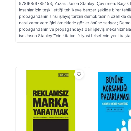
9786056785153; Yazar: Jason Stanley; Çevirmen: Başak Kar
insanlar için teşkil ettiği tehlikeye benzer şekilde birer 
propagandanın sinsi işleyiş tarzını demokrasinin özellikle
nasıl zarar verdiğini örneklerle gözler önüne seriyor.; De
propagandanın ve propagandaya dair işleyiş mekanizmaların
ise Jason Stanley''''nin kitabını "siyasi felsefenin yeni baş