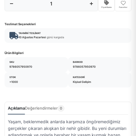
Fiyat Alarmı
Favoriler
Teslimat Seçenekleri
TAHMINI TESLIMAT
10 Ağustos Pazartesi
günü kargoda
Ürün Bilgileri
SKU
BARKOD
9786057950970
9786057950970
STOK
KATEGORI
+1000
Kişisel Gelişim
Açıklama
Değerlendirmeler
0
Yaşam, beklenmedik anlarda karşımıza öngöremediğimiz
gerçekler çıkaran akışkan bir nehir gibidir. Bu yeni durumları
adlandırmak ve onlarla beraber bir yaşam kurmak bazen