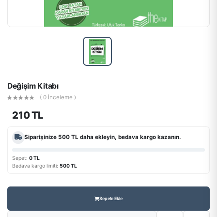
Değişim Kitabı
( 0 İnceleme )
210 TL
Siparişinize
500 TL
daha ekleyin, bedava kargo kazanın.
Sepet:
0 TL
Bedava kargo limiti:
500 TL
Sepete Ekle