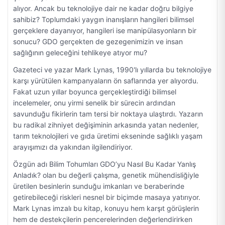
alıyor. Ancak bu teknolojiye dair ne kadar doğru bilgiye
sahibiz? Toplumdaki yaygın inanışların hangileri bilimsel
gerçeklere dayanıyor, hangileri ise manipülasyonların bir
sonucu? GDO gerçekten de gezegenimizin ve insan
sağlığının geleceğini tehlikeye atıyor mu?
Gazeteci ve yazar Mark Lynas, 1990'lı yıllarda bu teknolojiye
karşı yürütülen kampanyaların ön saflarında yer alıyordu.
Fakat uzun yıllar boyunca gerçekleştirdiği bilimsel
incelemeler, onu yirmi senelik bir sürecin ardından
savunduğu fikirlerin tam tersi bir noktaya ulaştırdı. Yazarın
bu radikal zihniyet değişiminin arkasında yatan nedenler,
tarım teknolojileri ve gıda üretimi ekseninde sağlıklı yaşam
arayışımızı da yakından ilgilendiriyor.
Özgün adı Bilim Tohumları GDO’yu Nasıl Bu Kadar Yanlış
Anladık? olan bu değerli çalışma, genetik mühendisliğiyle
üretilen besinlerin sunduğu imkanları ve beraberinde
getirebileceği riskleri nesnel bir biçimde masaya yatırıyor.
Mark Lynas imzalı bu kitap, konuyu hem karşıt görüşlerin
hem de destekçilerin pencerelerinden değerlendirirken