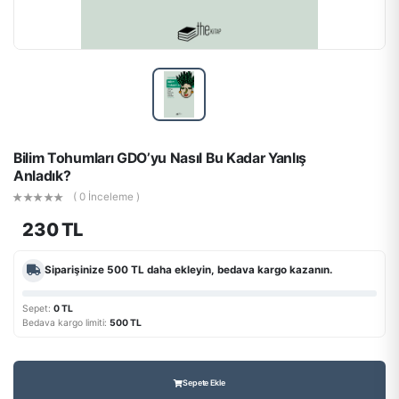
Bilim Tohumları GDO’yu Nasıl Bu Kadar Yanlış
Anladık?
( 0 İnceleme )
230 TL
Siparişinize
500 TL
daha ekleyin, bedava kargo kazanın.
Sepet:
0 TL
Bedava kargo limiti:
500 TL
Sepete Ekle