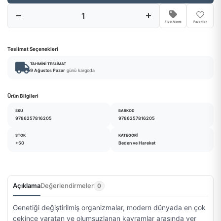
Fiyat Alarmı
Favoriler
Teslimat Seçenekleri
TAHMINI TESLIMAT
9 Ağustos Pazar
günü kargoda
Ürün Bilgileri
SKU
BARKOD
9786257816205
9786257816205
STOK
KATEGORI
+50
Beden ve Hareket
Açıklama
Değerlendirmeler
0
Genetiği değiştirilmiş organizmalar, modern dünyada en çok
çekince yaratan ve olumsuzlanan kavramlar arasında yer