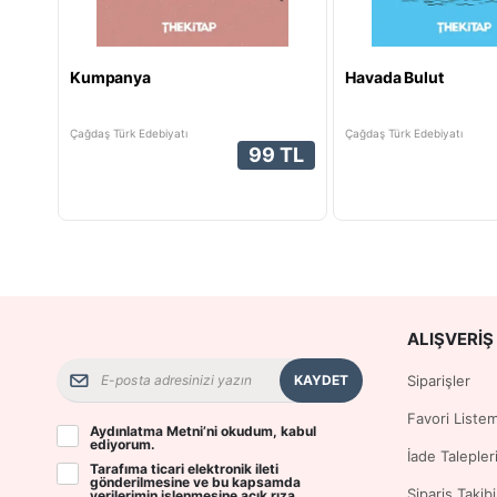
Kumpanya
Havada Bulut
Çağdaş Türk Edebiyatı
Çağdaş Türk Edebiyatı
99 TL
ALIŞVERIŞ 
KAYDET
Siparişler
Favori Liste
Aydınlatma Metni
’ni okudum, kabul
ediyorum.
İade Talepler
Tarafıma ticari elektronik ileti
gönderilmesine ve bu kapsamda
Sipariş Takibi
verilerimin işlenmesine
açık rıza