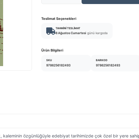
Teslimat Seçenekleri
TAHMINI TESLIMAT
8 Ağustos Cumartesi
günü kargoda
Ürün Bilgileri
SKU
BARKOD
9786256182493
9786256182493
, kaleminin özgünlüğüyle edebiyat tarihimizde çok özel bir yere sahi