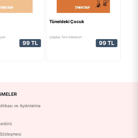
Tüneldeki Çocuk
yatı
Çağdaş Türk Edebiyatı
99 TL
99 TL
ŞMELER
Politikası ve Aydınlatma
sedürü
 Sözleşmesi