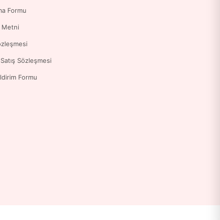
ma Formu
a Metni
özleşmesi
 Satış Sözleşmesi
ldirim Formu