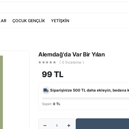
LAR
ÇOCUK GENÇLİK
YETİŞKİN
Alemdağ'da Var Bir Yılan
( 0 İnceleme )
99 TL
Siparişinize
500 TL
daha ekleyin, bedava 
Sepet:
0 TL