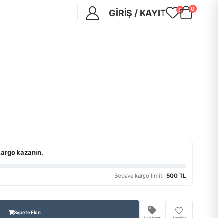
0
0
GIRIŞ / KAYIT
kargo kazanın.
Bedava kargo limiti:
500 TL
Sepete Ekle
Fiyat Alarmı
Favoriler