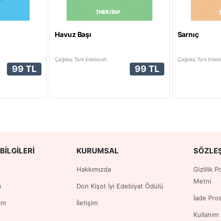
Havuz Başı
Sarnıç
Çağdaş Türk Edebiyatı
Çağdaş Türk Edebi
99 TL
99 TL
BILGILERI
KURUMSAL
SÖZLE
Hakkımızda
Gizlilik 
Metni
m
Don Kişot İyi Edebiyat Ödülü
İade Pro
im
İletişim
Kullanım