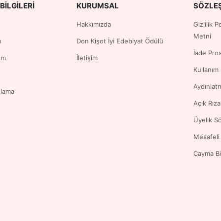
BILGILERI
KURUMSAL
SÖZLE
Hakkımızda
Gizlilik 
Metni
m
Don Kişot İyi Edebiyat Ödülü
İade Pro
im
İletişim
Kullanım
Aydınlat
ulama
Açık Rız
Üyelik S
Mesafeli
Cayma Bi