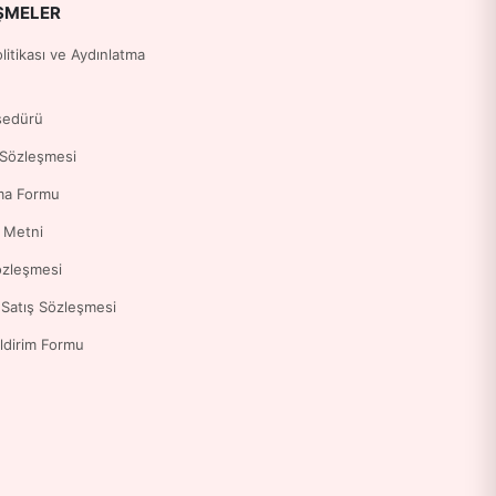
ŞMELER
Politikası ve Aydınlatma
sedürü
 Sözleşmesi
ma Formu
a Metni
özleşmesi
 Satış Sözleşmesi
ldirim Formu