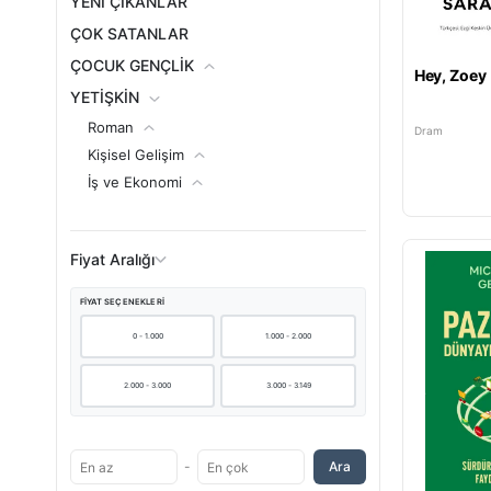
YENİ ÇIKANLAR
ÇOK SATANLAR
ÇOCUK GENÇLİK
Hey, Zoey
YETİŞKİN
Roman
Dram
Kişisel Gelişim
İş ve Ekonomi
Felsefe ve Tarih
Sağlıklı Yaşam
Fiyat Aralığı
Kültür ve Yaşam
Yetişkin Setleri
FIYAT SEÇENEKLERI
0 - 1.000
1.000 - 2.000
2.000 - 3.000
3.000 - 3.149
-
Ara