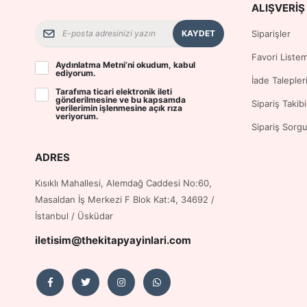
ALIŞVERIŞ 
KAYDET
Siparişler
Favori Liste
Aydınlatma Metni
’ni okudum, kabul
ediyorum.
İade Talepler
Tarafıma ticari elektronik ileti
gönderilmesine ve bu kapsamda
Sipariş Takibi
verilerimin işlenmesine
açık rıza
veriyorum.
Sipariş Sorg
ADRES
Kısıklı Mahallesi, Alemdağ Caddesi No:60,
Masaldan İş Merkezi F Blok Kat:4, 34692 /
İstanbul / Üsküdar
iletisim@thekitapyayinlari.com