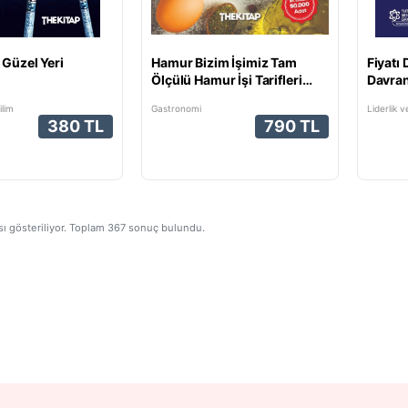
 Güzel Yeri
Hamur Bizim İşimiz Tam
Fiyatı
Ölçülü Hamur İşi Tarifleri
Davran
(Ciltli)
Perspe
ilim
Gastronomi
Liderlik 
Fiyatl
380 TL
790 TL
sı gösteriliyor. Toplam
367
sonuç bulundu.