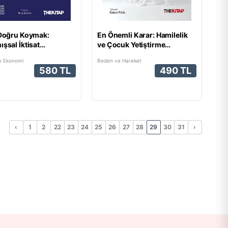
 Doğru Koymak:
En Önemli Karar: Hamilelik
ışsal İktisat
ve Çocuk Yetiştirme
ktifinden Kârlı
Konusunda Bilim
ve Ekonomi
Beden ve Hareket
andırma
Kararlarınızı Nasıl
580 TL
490 TL
Yönlendirmeli?
‹
1
2
22
23
24
25
26
27
28
29
30
31
›