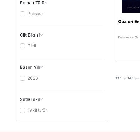
Roman Türü
Polisiye
Gözleri En
Cilt Bilgisi
Polisiye ve Ger
Ciltli
Basım Yılı
2023
337
ile
348
ara
Setli/Tekil
Tekil Ürün