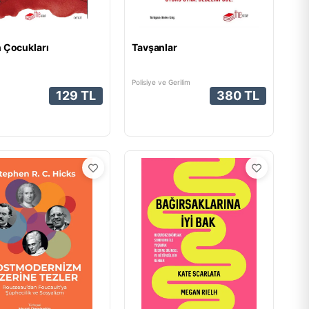
 Çocukları
Tavşanlar
Polisiye ve Gerilim
129 TL
380 TL