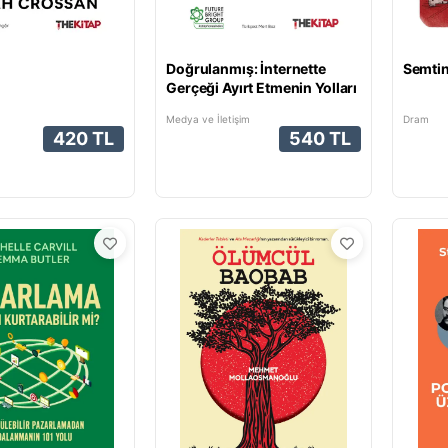
Doğrulanmış: İnternette
Semtin
Gerçeği Ayırt Etmenin Yolları
Medya ve İletişim
Dram
420 TL
540 TL