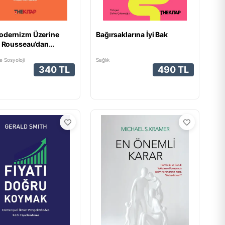
odernizm Üzerine
Bağırsaklarına İyi Bak
: Rousseau’dan
lt’ya Şüphecilik ve
e Sosyoloji
Sağlık
lizm
340 TL
490 TL