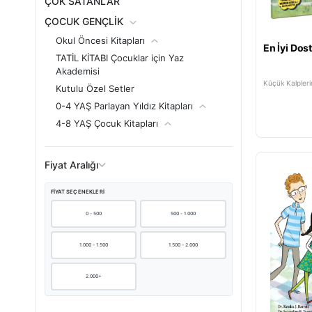
ÇOK SATANLAR
ÇOCUK GENÇLİK
Okul Öncesi Kitapları
En İyi Do
TATİL KİTABI Çocuklar için Yaz
Akademisi
Küçük Kalpleri
Kutulu Özel Setler
0-4 YAŞ Parlayan Yıldız Kitapları
4-8 YAŞ Çocuk Kitapları
8-14 YAŞ Çocuk Kitapları
Çocuk Setleri
Fiyat Aralığı
Aktivite & Boyama
Çizgi Roman
FIYAT SEÇENEKLERI
Kurgu Dışı
0 - 500
500 - 1.000
Kurgu
1.000 - 1.500
1.500 - 2.000
YETİŞKİN
2.000+