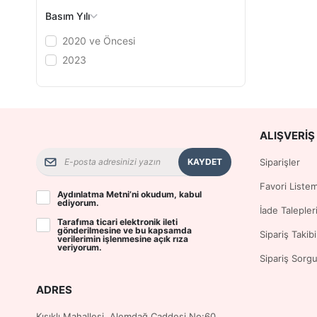
Basım Yılı
2020 ve Öncesi
2023
ALIŞVERIŞ 
KAYDET
Siparişler
Favori Liste
Aydınlatma Metni
’ni okudum, kabul
ediyorum.
İade Talepler
Tarafıma ticari elektronik ileti
gönderilmesine ve bu kapsamda
Sipariş Takibi
verilerimin işlenmesine
açık rıza
veriyorum.
Sipariş Sorg
ADRES
Kısıklı Mahallesi, Alemdağ Caddesi No:60,