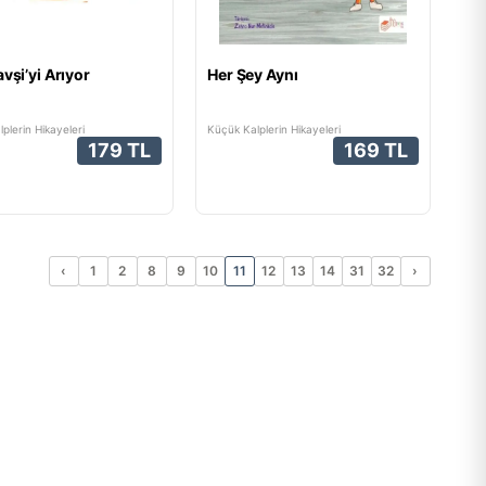
vşi’yi Arıyor
Her Şey Aynı
plerin Hikayeleri
Küçük Kalplerin Hikayeleri
179 TL
169 TL
‹
1
2
8
9
10
11
12
13
14
31
32
›