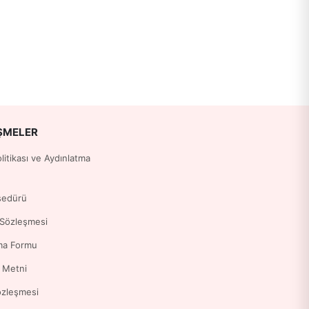
ŞMELER
Politikası ve Aydınlatma
sedürü
 Sözleşmesi
ma Formu
a Metni
özleşmesi