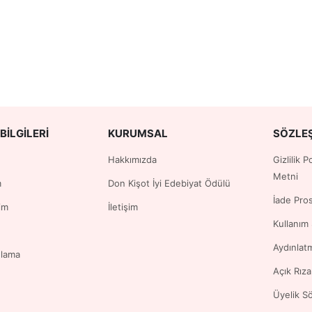
BILGILERI
KURUMSAL
SÖZLE
Hakkımızda
Gizlilik 
Metni
m
Don Kişot İyi Edebiyat Ödülü
İade Pro
im
İletişim
Kullanım
Aydınlat
ulama
Açık Rız
Üyelik S