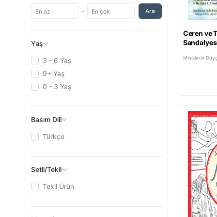
-
Ara
Ceren ve T
Sandalyes
Yaş
Miniklerin Duyg
3 - 6 Yaş
9+ Yaş
0 - 3 Yaş
Basım Dili
Türkçe
Setli/Tekil
Tekil Ürün