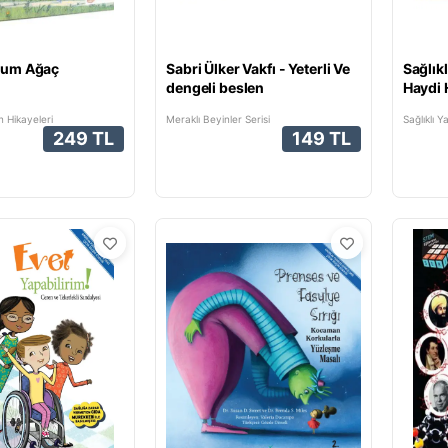
stum Ağaç
Sabri Ülker Vakfı - Yeterli Ve
Sağlık
dengeli beslen
Haydi 
Öneril
n Hikayeleri
Meraklı Beyinler Serisi
Sağlıklı Y
249 TL
149 TL