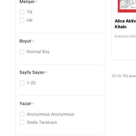
Menşei
TR
HR
Alice Akti
Kitabı
Bulmacalı Aktiv
Boyut
Normal Boy
Sayfa Sayısı
121
ile
132
aras
1-25
Yazar
Anonymous Anonymous
Stella Tarakson