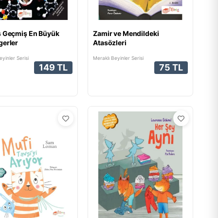
ş Geçmiş En Büyük
Zamir ve Mendildeki
erler
Atasözleri
yinler Serisi
Meraklı Beyinler Serisi
149 TL
75 TL