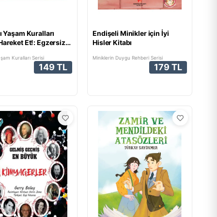
lı Yaşam Kuralları
Endişeli Minikler için İyi
Hareket Et!: Egzersiz
Hisler Kitabı
eri
aşam Kuralları Serisi
Miniklerin Duygu Rehberi Serisi
149 TL
179 TL