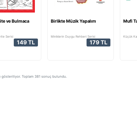
vite ve Bulmaca
Birlikte Müzik Yapalım
Mufi Ta
ite Serisi
Miniklerin Duygu Rehberi Serisi
Küçük Kal
149 TL
179 TL
ı gösteriliyor. Toplam
381
sonuç bulundu.