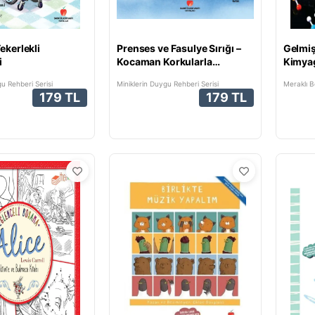
ekerlekli
Prenses ve Fasulye Sırığı –
Gelmi
i
Kocaman Korkularla
Kimyag
Yüzleşme Masalı APA
u Rehberi Serisi
Miniklerin Duygu Rehberi Serisi
Meraklı Be
179 TL
179 TL