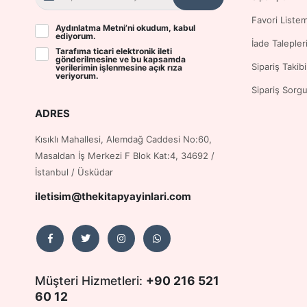
Favori Liste
Aydınlatma Metni
’ni okudum, kabul
ediyorum.
İade Talepler
Tarafıma ticari elektronik ileti
gönderilmesine ve bu kapsamda
Sipariş Takibi
verilerimin işlenmesine
açık rıza
veriyorum.
Sipariş Sorg
ADRES
Kısıklı Mahallesi, Alemdağ Caddesi No:60,
Masaldan İş Merkezi F Blok Kat:4, 34692 /
İstanbul / Üsküdar
iletisim@thekitapyayinlari.com
Müşteri Hizmetleri:
+90 216 521
60 12