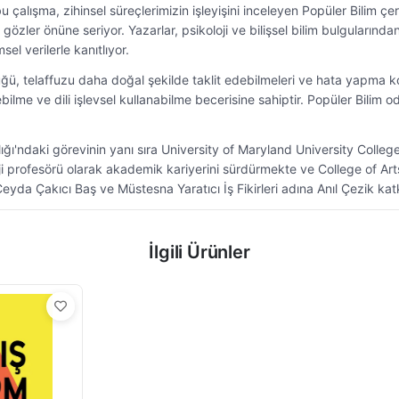
bu çalışma, zihinsel süreçlerimizin işleyişini inceleyen Popüler Bilim çer
zler önüne seriyor. Yazarlar, psikoloji ve bilişsel bilim bulgularından 
el verilerle kanıtlıyor.
üğü, telaffuzu daha doğal şekilde taklit edebilmeleri ve hata yapma k
lme ve dili işlevsel kullanabilme becerisine sahiptir. Popüler Bilim od
ığı'ndaki görevinin yanı sıra University of Maryland University Colleg
oji profesörü olarak akademik kariyerini sürdürmekte ve College of Ar
Ceyda Çakıcı Baş ve Müstesna Yaratıcı İş Fikirleri adına Anıl Çezik ka
İlgili Ürünler