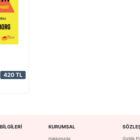
420 TL
BILGILERI
KURUMSAL
SÖZLE
Hakkımızda
Gizlilik 