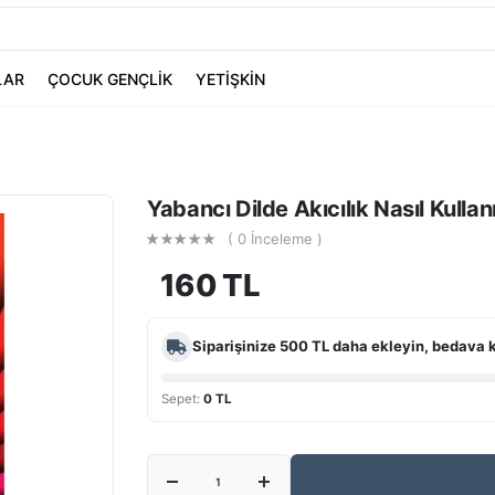
LAR
ÇOCUK GENÇLİK
YETİŞKİN
Yabancı Dilde Akıcılık Nasıl Kullanıl
( 0 İnceleme )
160 TL
Siparişinize
500 TL
daha ekleyin, bedava 
Sepet:
0 TL