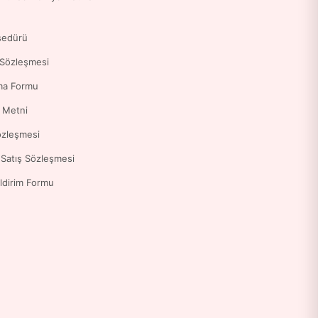
sedürü
 Sözleşmesi
ma Formu
a Metni
özleşmesi
 Satış Sözleşmesi
ldirim Formu