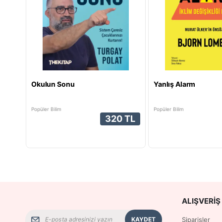
Okulun Sonu
Yanlış Alarm
Popüler Bilim
Popüler Bilim
320 TL
ALIŞVERIŞ 
KAYDET
Siparişler