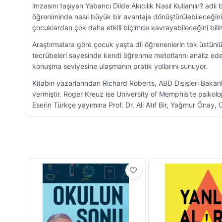
imzasını taşıyan Yabancı Dilde Akıcılık Nasıl Kullanılır? adlı 
öğreniminde nasıl büyük bir avantaja dönüştürülebileceğini gö
çocuklardan çok daha etkili biçimde kavrayabileceğini bilims
Araştırmalara göre çocuk yaşta dil öğrenenlerin tek üstünl
tecrübeleri sayesinde kendi öğrenme metotlarını analiz edebi
konuşma seviyesine ulaşmanın pratik yollarını sunuyor.
Kitabın yazarlarından Richard Roberts, ABD Dışişleri Bakanl
vermiştir. Roger Kreuz ise University of Memphis'te psikol
Eserin Türkçe yayımına Prof. Dr. Ali Atıf Bir, Yağmur Önay, 