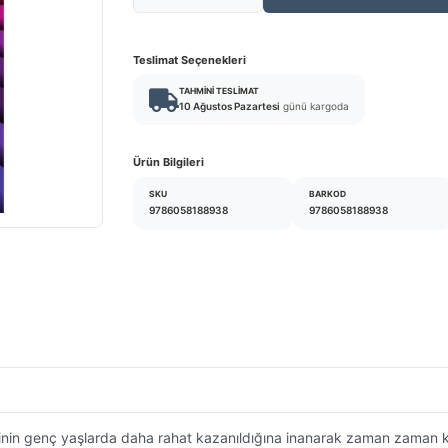
Teslimat Seçenekleri
TAHMINI TESLIMAT
10 Ağustos Pazartesi
günü kargoda
Ürün Bilgileri
SKU
BARKOD
9786058188938
9786058188938
yetinin genç yaşlarda daha rahat kazanıldığına inanarak zaman zaman 