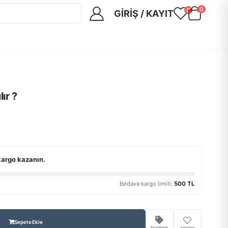
0
0
GIRIŞ / KAYIT
ır ?
kargo kazanın.
Bedava kargo limiti:
500 TL
Sepete Ekle
Fiyat Alarmı
Favoriler