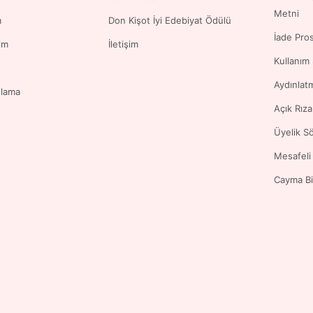
Metni
m
Don Kişot İyi Edebiyat Ödülü
İade Pro
im
İletişim
Kullanım
Aydınlat
ulama
Açık Rız
Üyelik S
Mesafeli
Cayma Bi