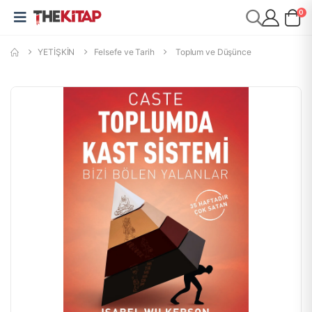
0
YETİŞKİN
Felsefe ve Tarih
Toplum ve Düşünce