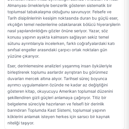
Almanyası örnekleriyle benzerlik gösteren sistematik bir
toplumsal tabakalaşma olduğunu savunuyor. Felsefe ve
Tarih disiplinlerinin kesişim noktasında duran bu güçlü eser,
ırkçılığın temel nedenlerine odaklanarak bölücü hiyerarşilerin
nasıl yapılandırıldığını gözler önüne seriyor. Yazar, söz
konusu yapının ayakta kalmasını sağlayan sekiz temel
sütunu ayrıntılarıyla incelerken, farklı coğrafyalardaki katı
sınıfsal engeller arasındaki çarpıcı ortak noktaları gün
yüzüne çıkarıyor.
Eser, derinlemesine analizleri yaşanmış insan öyküleriyle
birleştirerek toplumu asırlardır ayrıştıran bu görünmez
duvarları mercek altına alıyor. Tarihsel süreç boyunca
ayrımcı uygulamaların özünde ne kadar az değiştiğini
gösteren kitap, okuyucuyu Amerikan toplumsal düzenini
şekillendiren gizli güçleri anlamaya çağırıyor. Titiz bir
belgeleme süreciyle hazırlanan ve felsefi bir derinlik
barındıran Toplumda Kast Sistemi, toplumsal yapının
köklerini anlamak isteyen herkes için sarsıcı bir kaynak
niteliği taşıyor.