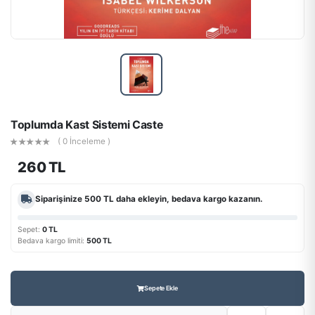
Toplumda Kast Sistemi Caste
( 0 İnceleme )
260 TL
Siparişinize
500 TL
daha ekleyin, bedava kargo kazanın.
Sepet:
0 TL
Bedava kargo limiti:
500 TL
Sepete Ekle