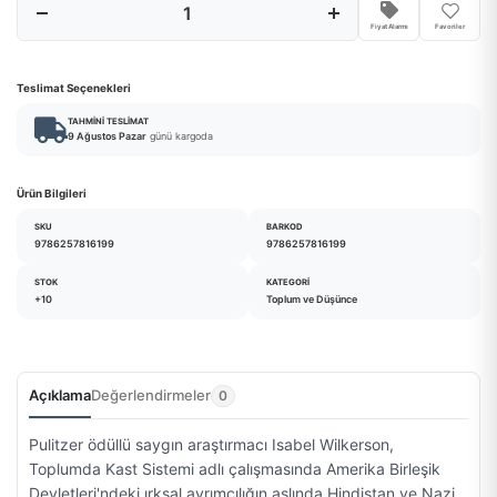
Fiyat Alarmı
Favoriler
Teslimat Seçenekleri
TAHMINI TESLIMAT
9 Ağustos Pazar
günü kargoda
Ürün Bilgileri
SKU
BARKOD
9786257816199
9786257816199
STOK
KATEGORI
+10
Toplum ve Düşünce
Açıklama
Değerlendirmeler
0
Pulitzer ödüllü saygın araştırmacı Isabel Wilkerson,
Toplumda Kast Sistemi adlı çalışmasında Amerika Birleşik
Devletleri'ndeki ırksal ayrımcılığın aslında Hindistan ve Nazi