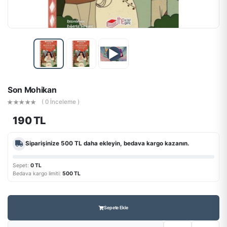
▶
Son Mohikan
( 0 İnceleme )
190 TL
Siparişinize
500 TL
daha ekleyin, bedava kargo kazanın.
Sepet:
0 TL
Bedava kargo limiti:
500 TL
Sepete Ekle