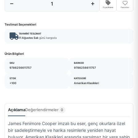
Fiyat Alarmı
Favoriler
Teslimat Seçenekleri
TAHMINI TESLIMAT
11 Ağustos Salı
günü kargoda
Ürün Bilgileri
SKU
BARKOD
9786256611757
9786256611757
STOK
KATEGORI
+100
Amerikan Klasikleri
Açıklama
Değerlendirmeler
0
James Fenimore Cooper imzalı bu eser, genç okurlara özel
bir sadeleştirmeyle ve harika resimlerle yeniden hayat
buluyor. Amerikan Klasikleri arasında sarsılmaz bir yere sahip