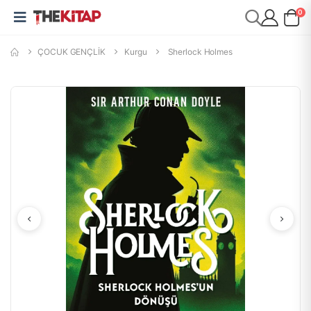
0
ÇOCUK GENÇLİK
Kurgu
Sherlock Holmes