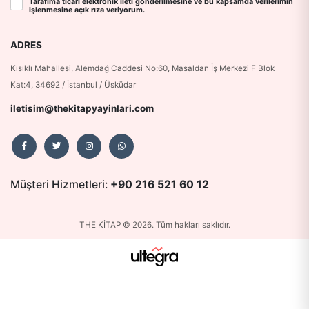
Tarafıma ticari elektronik ileti gönderilmesine ve bu kapsamda verilerimin
işlenmesine
açık rıza
veriyorum.
ADRES
Kısıklı Mahallesi, Alemdağ Caddesi No:60, Masaldan İş Merkezi F Blok
Kat:4, 34692 / İstanbul / Üsküdar
iletisim@thekitapyayinlari.com
Müşteri Hizmetleri:
+90 216 521 60 12
THE KİTAP © 2026. Tüm hakları saklıdır.