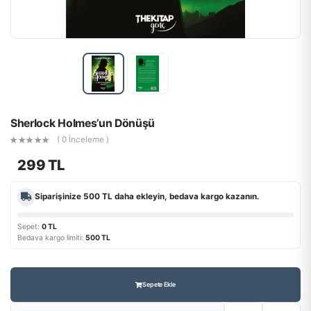
Sherlock Holmes’un Dönüşü
( 0 İnceleme )
299 TL
Siparişinize
500 TL
daha ekleyin, bedava kargo kazanın.
Sepet:
0 TL
Bedava kargo limiti:
500 TL
Sepete Ekle