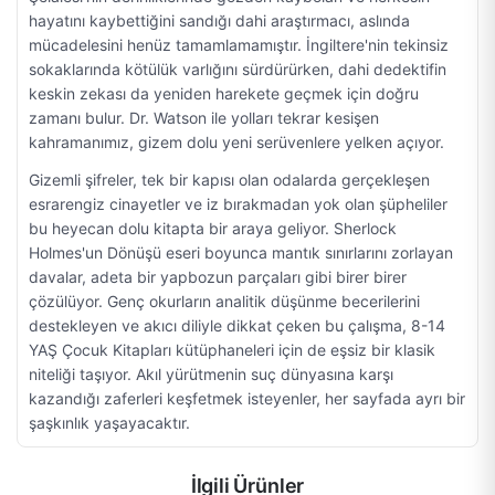
hayatını kaybettiğini sandığı dahi araştırmacı, aslında
mücadelesini henüz tamamlamamıştır. İngiltere'nin tekinsiz
sokaklarında kötülük varlığını sürdürürken, dahi dedektifin
keskin zekası da yeniden harekete geçmek için doğru
zamanı bulur. Dr. Watson ile yolları tekrar kesişen
kahramanımız, gizem dolu yeni serüvenlere yelken açıyor.
Gizemli şifreler, tek bir kapısı olan odalarda gerçekleşen
esrarengiz cinayetler ve iz bırakmadan yok olan şüpheliler
bu heyecan dolu kitapta bir araya geliyor. Sherlock
Holmes'un Dönüşü eseri boyunca mantık sınırlarını zorlayan
davalar, adeta bir yapbozun parçaları gibi birer birer
çözülüyor. Genç okurların analitik düşünme becerilerini
destekleyen ve akıcı diliyle dikkat çeken bu çalışma, 8-14
YAŞ Çocuk Kitapları kütüphaneleri için de eşsiz bir klasik
niteliği taşıyor. Akıl yürütmenin suç dünyasına karşı
kazandığı zaferleri keşfetmek isteyenler, her sayfada ayrı bir
şaşkınlık yaşayacaktır.
İlgili Ürünler