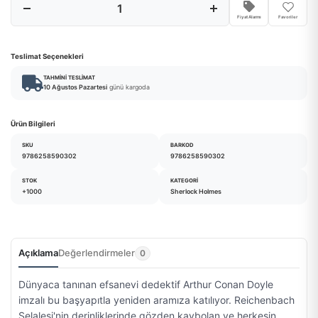
Fiyat Alarmı
Favoriler
Teslimat Seçenekleri
TAHMINI TESLIMAT
10 Ağustos Pazartesi
günü kargoda
Ürün Bilgileri
SKU
BARKOD
9786258590302
9786258590302
STOK
KATEGORI
+1000
Sherlock Holmes
Açıklama
Değerlendirmeler
0
Dünyaca tanınan efsanevi dedektif Arthur Conan Doyle
imzalı bu başyapıtla yeniden aramıza katılıyor. Reichenbach
Şelalesi'nin derinliklerinde gözden kaybolan ve herkesin