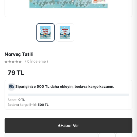
Norveç Tatili
( 0 İnceleme )
79 TL
Siparişinize
500 TL
daha ekleyin, bedava kargo kazanın.
Sepet:
0 TL
Bedava kargo limiti:
500 TL
Haber Ver