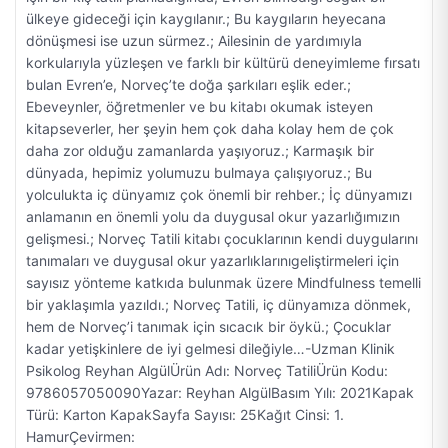
ülkeye gideceği için kaygılanır.; Bu kaygıların heyecana
dönüşmesi ise uzun sürmez.; Ailesinin de yardımıyla
korkularıyla yüzleşen ve farklı bir kültürü deneyimleme fırsatı
bulan Evren’e, Norveç’te doğa şarkıları eşlik eder.;
Ebeveynler, öğretmenler ve bu kitabı okumak isteyen
kitapseverler, her şeyin hem çok daha kolay hem de çok
daha zor olduğu zamanlarda yaşıyoruz.; Karmaşık bir
dünyada, hepimiz yolumuzu bulmaya çalışıyoruz.; Bu
yolculukta iç dünyamız çok önemli bir rehber.; İç dünyamızı
anlamanın en önemli yolu da duygusal okur yazarlığımızın
gelişmesi.; Norveç Tatili kitabı çocuklarının kendi duygularını
tanımaları ve duygusal okur yazarlıklarınıgeliştirmeleri için
sayısız yönteme katkıda bulunmak üzere Mindfulness temelli
bir yaklaşımla yazıldı.; Norveç Tatili, iç dünyamıza dönmek,
hem de Norveç’i tanımak için sıcacık bir öykü.; Çocuklar
kadar yetişkinlere de iyi gelmesi dileğiyle…-Uzman Klinik
Psikolog Reyhan AlgülÜrün Adı: Norveç TatiliÜrün Kodu:
9786057050090Yazar: Reyhan AlgülBasım Yılı: 2021Kapak
Türü: Karton KapakSayfa Sayısı: 25Kağıt Cinsi: 1.
HamurÇevirmen: