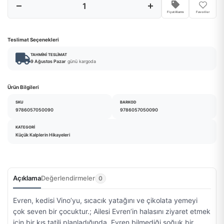
Fiyat Alarmı
Favoriler
Teslimat Seçenekleri
TAHMINI TESLIMAT
9 Ağustos Pazar
günü kargoda
Ürün Bilgileri
SKU
BARKOD
9786057050090
9786057050090
KATEGORI
Küçük Kalplerin Hikayeleri
Açıklama
Değerlendirmeler
0
Evren, kedisi Vino’yu, sıcacık yatağını ve çikolata yemeyi
çok seven bir çocuktur.; Ailesi Evren’in halasını ziyaret etmek
için bir kış tatili planladığında, Evren bilmediği soğuk bir