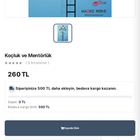
Koçluk ve Mentörlük
( 0 İnceleme )
260 TL
Siparişinize
500 TL
daha ekleyin, bedava kargo kazanın.
Sepet:
0 TL
Bedava kargo limiti:
500 TL
Sepete Ekle