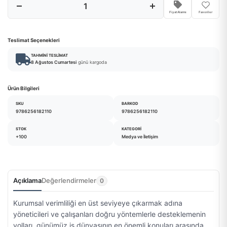
Fiyat Alarmı
Favoriler
Teslimat Seçenekleri
TAHMINI TESLIMAT
8 Ağustos Cumartesi
günü kargoda
Ürün Bilgileri
SKU
BARKOD
9786256182110
9786256182110
STOK
KATEGORI
+100
Medya ve İletişim
Açıklama
Değerlendirmeler
0
Kurumsal verimliliği en üst seviyeye çıkarmak adına
yöneticileri ve çalışanları doğru yöntemlerle desteklemenin
yolları, günümüz iş dünyasının en önemli konuları arasında