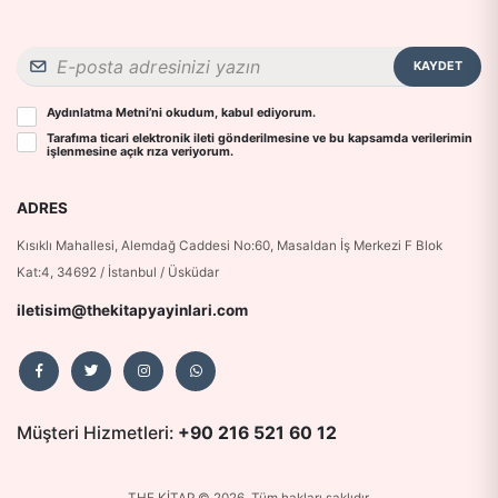
KAYDET
Aydınlatma Metni
’ni okudum, kabul ediyorum.
Tarafıma ticari elektronik ileti gönderilmesine ve bu kapsamda verilerimin
işlenmesine
açık rıza
veriyorum.
ADRES
Kısıklı Mahallesi, Alemdağ Caddesi No:60, Masaldan İş Merkezi F Blok
Kat:4, 34692 / İstanbul / Üsküdar
iletisim@thekitapyayinlari.com
Müşteri Hizmetleri:
+90 216 521 60 12
THE KİTAP © 2026. Tüm hakları saklıdır.