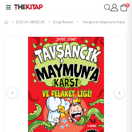
0
ÇOCUK GENÇLİK
Çizgi Roman
Tavşancık Maymuna Karşı