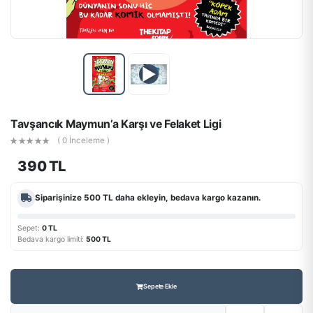
▶
Tavşancık Maymun’a Karşı ve Felaket Ligi
( 0 İnceleme )
390 TL
Siparişinize
500 TL
daha ekleyin, bedava kargo kazanın.
Sepet:
0 TL
Bedava kargo limiti:
500 TL
Sepete Ekle