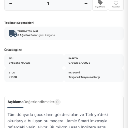
Fiyat Alarmı
Favoriler
Teslimat Seçenekleri
TAHMINI TESLIMAT
9 Ağustos Pazar
günü kargoda
Ürün Bilgileri
SKU
BARKOD
9786255700025
9786255700025
STOK
KATEGORI
+1000
Tavşancık Maymuna Karşı
Açıklama
Değerlendirmeler
0
Tüm dünyada çocukların gözdesi olan ve Türkiye'deki
okurlarıyla buluşan bu macera, Jamie Smart imzasıyla
raflardaki yerini alıyor. Bir milyonu aşan İngiltere satış