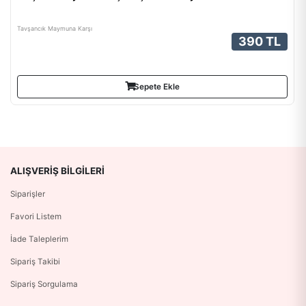
Tavşancık Maymuna Karşı
390 TL
Sepete Ekle
ALIŞVERIŞ BILGILERI
Siparişler
Favori Listem
İade Taleplerim
Sipariş Takibi
Sipariş Sorgulama