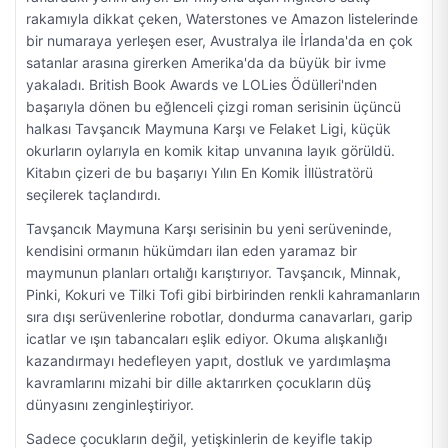
rakamıyla dikkat çeken, Waterstones ve Amazon listelerinde
bir numaraya yerleşen eser, Avustralya ile İrlanda'da en çok
satanlar arasına girerken Amerika'da da büyük bir ivme
yakaladı. British Book Awards ve LOLies Ödülleri'nden
başarıyla dönen bu eğlenceli çizgi roman serisinin üçüncü
halkası Tavşancık Maymuna Karşı ve Felaket Ligi, küçük
okurların oylarıyla en komik kitap unvanına layık görüldü.
Kitabın çizeri de bu başarıyı Yılın En Komik İllüstratörü
seçilerek taçlandırdı.
Tavşancık Maymuna Karşı serisinin bu yeni serüveninde,
kendisini ormanın hükümdarı ilan eden yaramaz bir
maymunun planları ortalığı karıştırıyor. Tavşancık, Minnak,
Pinki, Kokuri ve Tilki Tofi gibi birbirinden renkli kahramanların
sıra dışı serüvenlerine robotlar, dondurma canavarları, garip
icatlar ve ışın tabancaları eşlik ediyor. Okuma alışkanlığı
kazandırmayı hedefleyen yapıt, dostluk ve yardımlaşma
kavramlarını mizahi bir dille aktarırken çocukların düş
dünyasını zenginleştiriyor.
Sadece çocukların değil, yetişkinlerin de keyifle takip