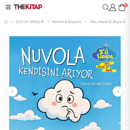
0
ÇOCUK GENÇLİK
Aktivite & Boyama
Oku, Hayal Et, Boya Üçü B