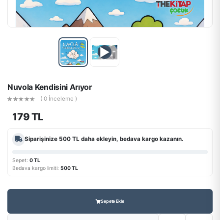
▶
Nuvola Kendisini Arıyor
( 0 İnceleme )
179 TL
Siparişinize
500 TL
daha ekleyin, bedava kargo kazanın.
Sepet:
0 TL
Bedava kargo limiti:
500 TL
Sepete Ekle