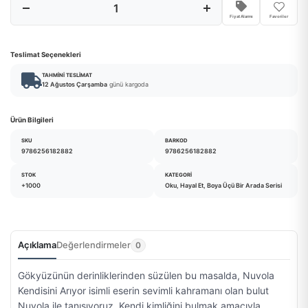
Fiyat Alarmı
Favoriler
Teslimat Seçenekleri
TAHMINI TESLIMAT
12 Ağustos Çarşamba
günü kargoda
Ürün Bilgileri
SKU
BARKOD
9786256182882
9786256182882
STOK
KATEGORI
+1000
Oku, Hayal Et, Boya Üçü Bir Arada Serisi
Açıklama
Değerlendirmeler
0
Gökyüzünün derinliklerinden süzülen bu masalda, Nuvola
Kendisini Arıyor isimli eserin sevimli kahramanı olan bulut
Nuvola ile tanışıyoruz. Kendi kimliğini bulmak amacıyla