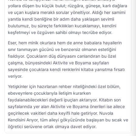
yollara düşen bu küçük bulut; rüzgâra, güneşe, karlı dağlara
ve uçan kuşlara meraklı sorular yöneltiyor. Aldığı her samimi
yanıtla kendi benliğine bir adım daha yaklaşan sevimli
bulutumuz, bu süreçte farklılıkları kucaklamayı, kendini
keşfetmeyi ve özgüven sahibi olmayı tecrübe ediyor.
Eser, hem minik okurlara hem de anne babalara hayallerin
sınır tanımayan gücünü ve benzersiz olmanın estetiğini
fısıldıyor. Çocukların düş dünyasını canlandıran bu özel
çalışma, bünyesindeki Aktivite ve Boyama sayfaları
sayesinde çocuklara kendi renklerini kitaba yansıtma fırsatı
veriyor.
Yetişkinler için hazırlanan rehber niteliğindeki özel bölüm,
ebeveynlere çocuklarıyla iletişim kurarken
faydalanabilecekleri değerli ipuçları aktarıyor. Kitabın son
sayfalarında yer alan Aktivite ve Boyama önerileri ise ailece
geçirilecek vakitleri daha keyifli hale getiriyor. Nuvola
Kendisini Arıyor, tüm aileyi gökyüzünde başlayan bu sıcak ve
öğretici serüvene ortak olmaya davet ediyor.