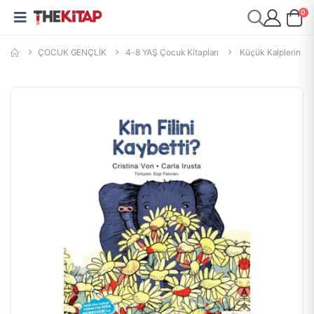
0
ÇOCUK GENÇLİK
4-8 YAŞ Çocuk Kitapları
Küçük Kalplerin Hi