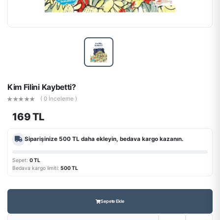
Kim Filini Kaybetti?
( 0 İnceleme )
169 TL
Siparişinize
500 TL
daha ekleyin, bedava kargo kazanın.
Sepet:
0 TL
Bedava kargo limiti:
500 TL
Sepete Ekle