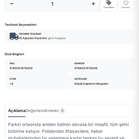
Fiyat Alarmı
Favoriler
Teslimat Seçenekleri
TAHMINI TESLIMAT
10 Ağustos Pazartesi
günü kargoda
Ürün Bilgileri
SKU
BARKOD
9786057478009
9786057478009
STOK
KATEGORI
+5
Küçük Kalplerin Hikayeleri
Açıklama
Değerlendirmeler
0
Parkın ortasında aniden beliren devasa bir misafir, tüm şehri
birbirine katıyor. Polislerden itfaiyecilere, haber
muhabirlerinden bir veterinere kadar herkes bu sevimli ve