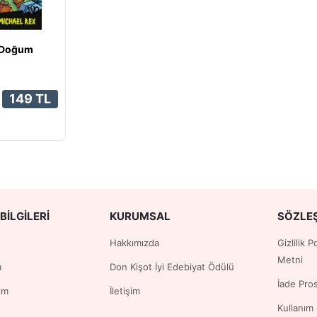
 Doğum
149 TL
BILGILERI
KURUMSAL
SÖZLE
Hakkımızda
Gizlilik 
Metni
m
Don Kişot İyi Edebiyat Ödülü
İade Pro
im
İletişim
Kullanım