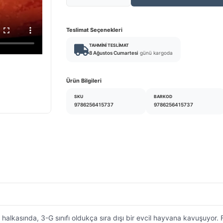
Teslimat Seçenekleri
TAHMINI TESLIMAT
8 Ağustos Cumartesi
günü kargoda
Ürün Bilgileri
SKU
BARKOD
9786256415737
9786256415737
halkasında, 3-G sınıfı oldukça sıra dışı bir evcil hayvana kavuşuy