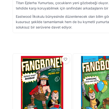
Titan Ejderha Yumurtası, çocukların yeni gözbebeği oluyo
tehdide karşı koruyabilmek için sınıfındaki arkadaşlarını b
Eastwood İlkokulu bünyesinde düzenlenecek olan bilim göste
kusursuz şekilde tamamlamak hem de bu kıymetli yumurtayı 
soluksuz bir serüvene davet ediyor.