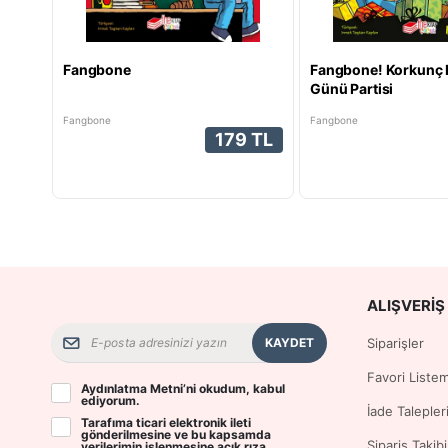
Fangbone
Fangbone! Korkunç
Günü Partisi
Fangbone
Fangbone
179 TL
ALIŞVERIŞ 
KAYDET
Siparişler
Favori Liste
Aydınlatma Metni
’ni okudum, kabul
ediyorum.
İade Talepler
Tarafıma ticari elektronik ileti
gönderilmesine ve bu kapsamda
Sipariş Takibi
verilerimin işlenmesine
açık rıza