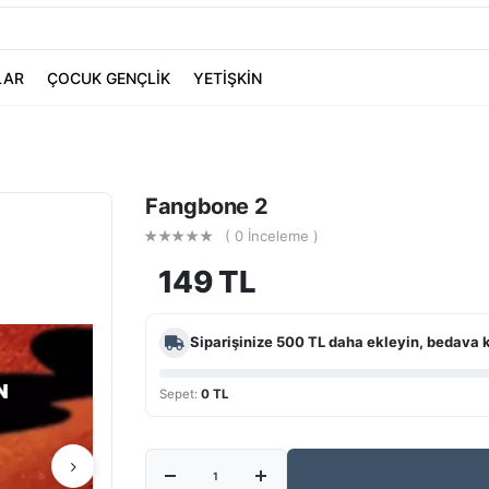
LAR
ÇOCUK GENÇLİK
YETİŞKİN
Fangbone 2
( 0 İnceleme )
149 TL
Siparişinize
500 TL
daha ekleyin, bedava 
Sepet:
0 TL