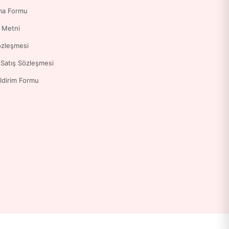
ma Formu
a Metni
özleşmesi
 Satış Sözleşmesi
ldirim Formu