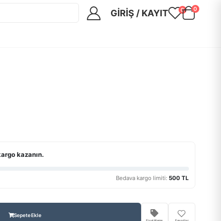
0
0
GIRIŞ / KAYIT
kargo kazanın.
Bedava kargo limiti:
500 TL
Sepete Ekle
Fiyat Alarmı
Favoriler