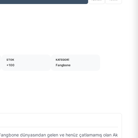
STOK
KATEGORI
+100
Fangbone
or. Fangbone dünyasından gelen ve henüz çatlamamış olan Ak