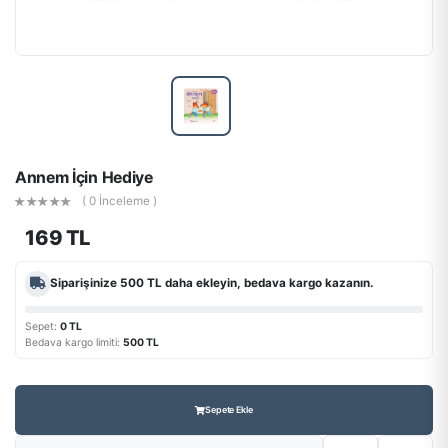
Annem İçin Hediye
( 0 İnceleme )
169 TL
Siparişinize
500 TL
daha ekleyin, bedava kargo kazanın.
Sepet:
0 TL
Bedava kargo limiti:
500 TL
Sepete Ekle