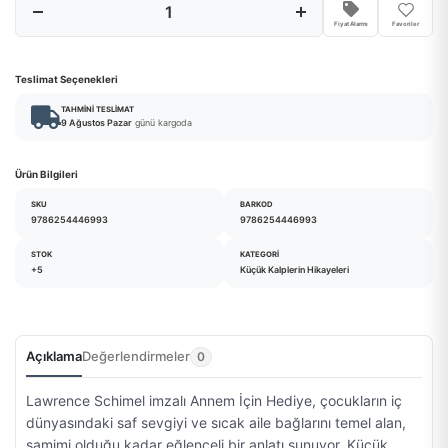
Fiyat Alarmı
Favoriler
Teslimat Seçenekleri
TAHMINI TESLIMAT
9 Ağustos Pazar
günü kargoda
Ürün Bilgileri
SKU
BARKOD
9786254446993
9786254446993
STOK
KATEGORI
+5
Küçük Kalplerin Hikayeleri
Açıklama
Değerlendirmeler
0
Lawrence Schimel imzalı Annem İçin Hediye, çocukların iç
dünyasındaki saf sevgiyi ve sıcak aile bağlarını temel alan,
samimi olduğu kadar eğlenceli bir anlatı sunuyor. Küçük