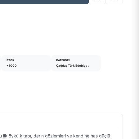
STOK
KATEGORI
+1000
Çağdaş Türk Edebiyatı
u ilk öykü kitabı, derin gözlemleri ve kendine has güçlü