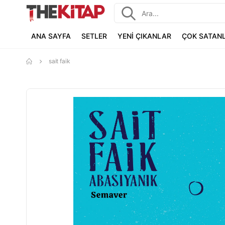
ANA SAYFA
SETLER
YENİ ÇIKANLAR
ÇOK SATAN
sait faik