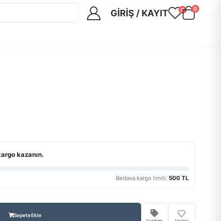
0
0
GIRIŞ / KAYIT
kargo kazanın.
Bedava kargo limiti:
500 TL
Sepete Ekle
Fiyat Alarmı
Favoriler