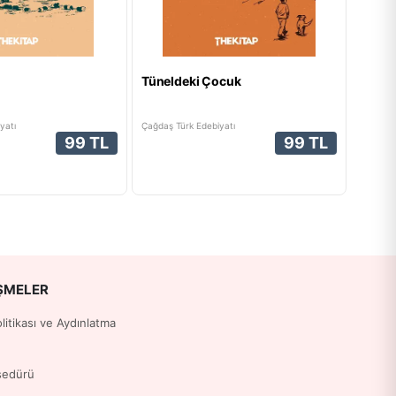
Tüneldeki Çocuk
yatı
Çağdaş Türk Edebiyatı
99 TL
99 TL
ŞMELER
Politikası ve Aydınlatma
sedürü