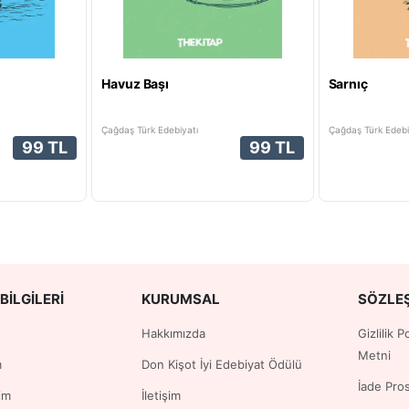
Havuz Başı
Sarnıç
Çağdaş Türk Edebiyatı
Çağdaş Türk Edebi
99 TL
99 TL
BILGILERI
KURUMSAL
SÖZLE
Hakkımızda
Gizlilik 
Metni
m
Don Kişot İyi Edebiyat Ödülü
İade Pro
im
İletişim