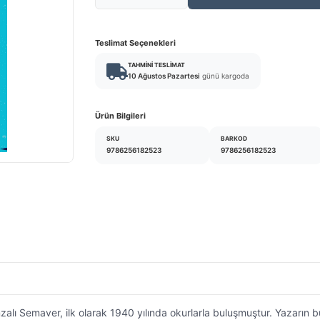
Teslimat Seçenekleri
TAHMINI TESLIMAT
10 Ağustos Pazartesi
günü kargoda
Ürün Bilgileri
SKU
BARKOD
9786256182523
9786256182523
zalı Semaver, ilk olarak 1940 yılında okurlarla buluşmuştur. Yazarın b