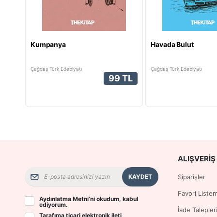
Kumpanya
Havada Bulut
Çağdaş Türk Edebiyatı
Çağdaş Türk Edebiyatı
99 TL
ALIŞVERIŞ 
KAYDET
Siparişler
Favori Liste
Aydınlatma Metni
’ni okudum, kabul
ediyorum.
İade Talepler
Tarafıma ticari elektronik ileti