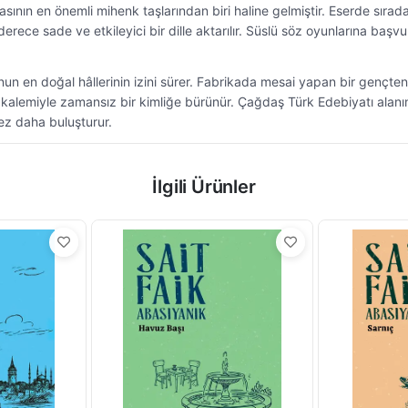
nın en önemli mihenk taşlarından biri haline gelmiştir. Eserde sırada
 derece sade ve etkileyici bir dille aktarılır. Süslü söz oyunlarına b
un en doğal hâllerinin izini sürer. Fabrikada mesai yapan bir gençten 
kalemiyle zamansız bir kimliğe bürünür. Çağdaş Türk Edebiyatı alanın
kez daha buluşturur.
İlgili Ürünler