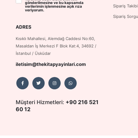
gönderilmesine ve bu kapsamda
Sipariş Takibi
verilerimin işlenmesine
açık rıza
veriyorum.
Sipariş Sorg
ADRES
Kısıklı Mahallesi, Alemdağ Caddesi No:60,
Masaldan İş Merkezi F Blok Kat:4, 34692 /
İstanbul / Üsküdar
iletisim@thekitapyayinlari.com
Müşteri Hizmetleri:
+90 216 521
60 12