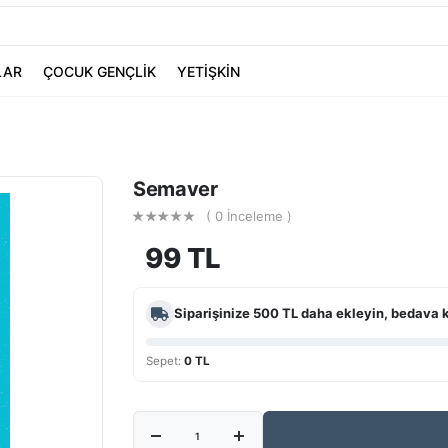
LAR
ÇOCUK GENÇLİK
YETİŞKİN
Semaver
( 0 İnceleme )
99 TL
Siparişinize
500 TL
daha ekleyin, bedava 
Sepet:
0 TL