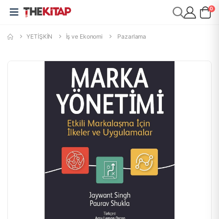
0
YETİŞKİN
İş ve Ekonomi
Pazarlama