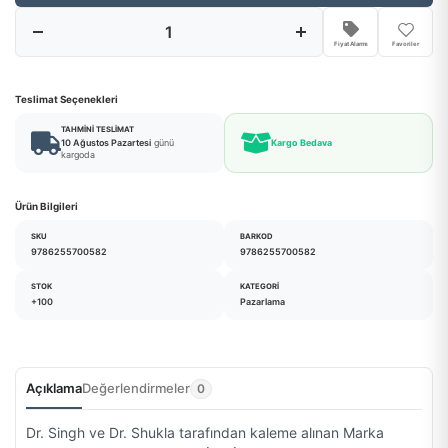
Fiyat Alarmı
Favoriler
Teslimat Seçenekleri
TAHMINI TESLIMAT
10 Ağustos Pazartesi
günü
Kargo Bedava
kargoda
Ürün Bilgileri
SKU
BARKOD
9786255700582
9786255700582
STOK
KATEGORI
+100
Pazarlama
Açıklama
Değerlendirmeler
0
Dr. Singh ve Dr. Shukla tarafından kaleme alınan Marka