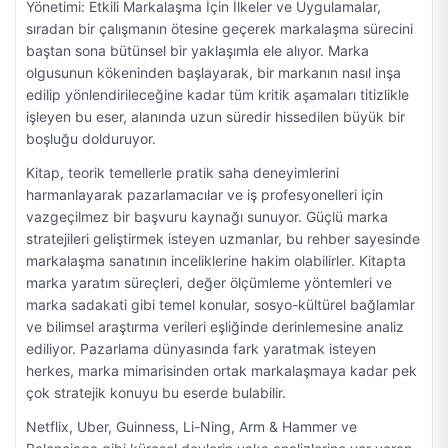
Yönetimi: Etkili Markalaşma İçin İlkeler ve Uygulamalar,
sıradan bir çalışmanın ötesine geçerek markalaşma sürecini
baştan sona bütünsel bir yaklaşımla ele alıyor. Marka
olgusunun kökeninden başlayarak, bir markanın nasıl inşa
edilip yönlendirileceğine kadar tüm kritik aşamaları titizlikle
işleyen bu eser, alanında uzun süredir hissedilen büyük bir
boşluğu dolduruyor.
Kitap, teorik temellerle pratik saha deneyimlerini
harmanlayarak pazarlamacılar ve iş profesyonelleri için
vazgeçilmez bir başvuru kaynağı sunuyor. Güçlü marka
stratejileri geliştirmek isteyen uzmanlar, bu rehber sayesinde
markalaşma sanatının inceliklerine hakim olabilirler. Kitapta
marka yaratım süreçleri, değer ölçümleme yöntemleri ve
marka sadakati gibi temel konular, sosyo-kültürel bağlamlar
ve bilimsel araştırma verileri eşliğinde derinlemesine analiz
ediliyor. Pazarlama dünyasında fark yaratmak isteyen
herkes, marka mimarisinden ortak markalaşmaya kadar pek
çok stratejik konuyu bu eserde bulabilir.
Netflix, Uber, Guinness, Li-Ning, Arm & Hammer ve