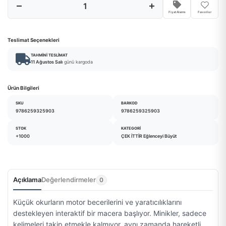
Fiyat Alarmı
Favoriler
Teslimat Seçenekleri
TAHMINI TESLIMAT
11 Ağustos Salı
günü kargoda
Ürün Bilgileri
SKU
BARKOD
9786259325903
9786259325903
STOK
KATEGORI
+1000
ÇEK İTTİR Eğlenceyi Büyüt
Açıklama
Değerlendirmeler
0
Küçük okurların motor becerilerini ve yaratıcılıklarını
destekleyen interaktif bir macera başlıyor. Minikler, sadece
kelimeleri takip etmekle kalmıyor, aynı zamanda hareketli