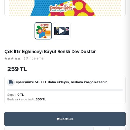
▶
Çek İttir Eğlenceyi Büyüt Renkli Dev Dostlar
( 0 İnceleme )
259 TL
Siparişinize
500 TL
daha ekleyin, bedava kargo kazanın.
Sepet:
0 TL
Bedava kargo limiti:
500 TL
Sepete Ekle