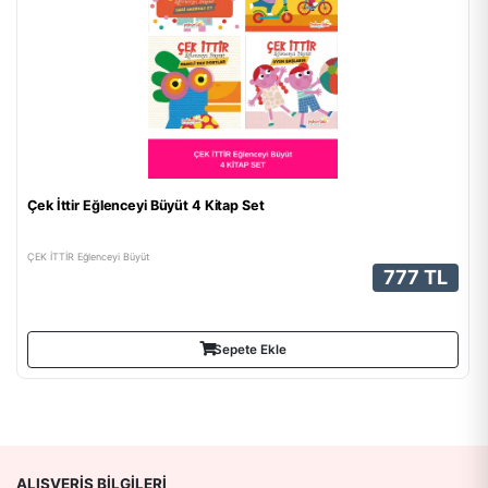
Çek İttir Eğlenceyi Büyüt 4 Kitap Set
ÇEK İTTİR Eğlenceyi Büyüt
777 TL
Sepete Ekle
ALIŞVERIŞ BILGILERI