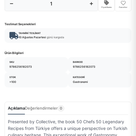
Fiyat Alarmı
Favoriler
Teslimat Seçenekleri
TAHMINI TESLIMAT
10 Ağustos Pazartesi
günü kargoda
Ürün Bilgileri
SKU
BARKOD
9786256182073
9786256182073
STOK
KATEGORI
+100
Gastronomi
Açıklama
Değerlendirmeler
0
Presented by Collective, the book 50 Chefs 50 Legendary
Recipes from Türkiye offers a unique perspective on Turkish
culinary heritage. This exceptional work of Gastronomy