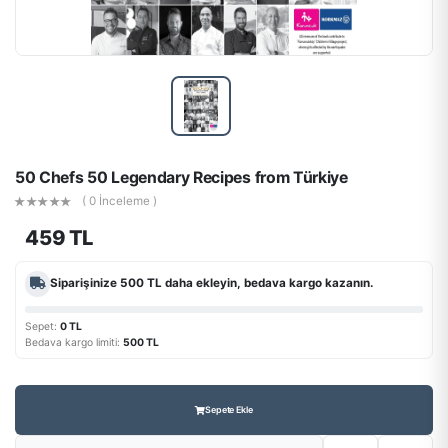
50 Chefs 50 Legendary Recipes from Türkiye
( 0 İnceleme )
459 TL
Siparişinize
500 TL
daha ekleyin, bedava kargo kazanın.
Sepet:
0 TL
Bedava kargo limiti:
500 TL
Sepete Ekle