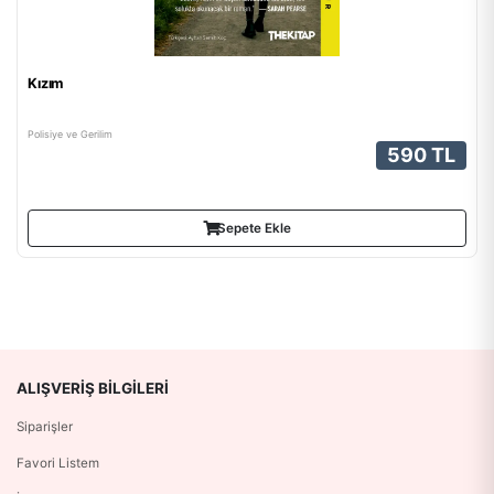
Kızım
Polisiye ve Gerilim
590 TL
Sepete Ekle
ALIŞVERIŞ BILGILERI
Siparişler
Favori Listem