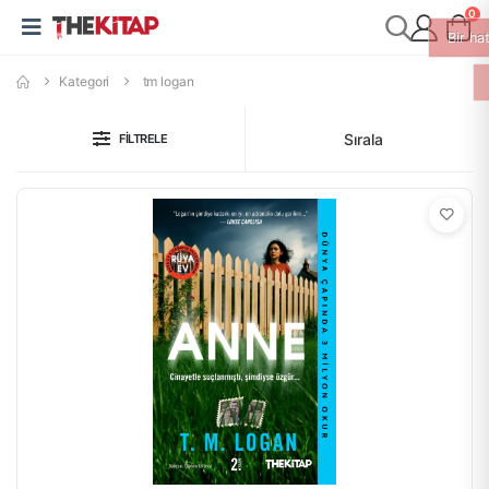
0
Kategori
tm logan
Sırala
FILTRELE