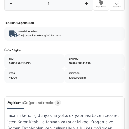
Fiyat Alarmı
Favoriler
Teslimat Seçenekleri
TAHMINI TESLIMAT
10 Ağustos Pazartesi
günü kargoda
Ürün Bilgileri
SKU
BARKOD
9786256415430
9786256415430
STOK
KATEGORI
+1000
Kişisel Gelişim
Açıklama
Değerlendirmeler
0
İnsanın kendi iç dünyasına yolculuk yapması bazen cesaret
ister. Karar Kitabı ile tanınan yazarlar Mikael Krogerus ve
Roman Tschäppler, yeni çalışmalarıyla bu kez doğrudan